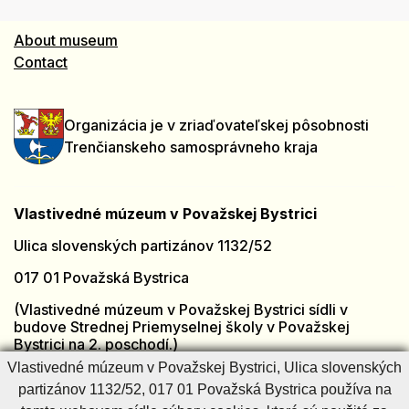
About museum
Contact
Organizácia je v zriaďovateľskej pôsobnosti
Trenčianskeho samosprávneho kraja
Vlastivedné múzeum v Považskej Bystrici
Ulica slovenských partizánov 1132/52
017 01 Považská Bystrica
(Vlastivedné múzeum v Považskej Bystrici sídli v
budove Strednej Priemyselnej školy v Považskej
Bystrici na 2. poschodí.)
Vlastivedné múzeum v Považskej Bystrici, Ulica slovenských
tel.: +421 901 918 846
partizánov 1132/52, 017 01 Považská Bystrica používa na
e-mail:
muzeumpb@muzeumpb.sk