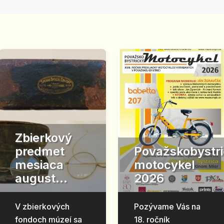
Zbierkový
predmet
Považskobystr
mesiaca
motocykel
august...
2026
V zbierkových
Pozývame Vás na
fondoch múzeí sa
18. ročník