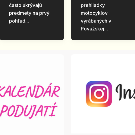
často ukrývajú
prehliadky
predmety na prvý
motocyklov
pohľad...
vyrábaných v
Považskej...