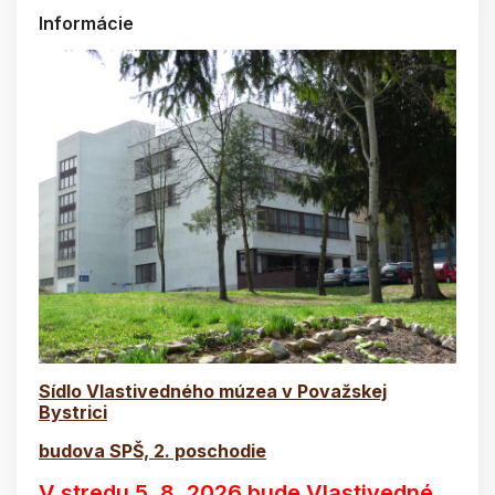
Informácie
Sídlo Vlastivedného múzea v Považskej
Bystrici
budova SPŠ, 2. poschodie
V stredu 5. 8. 2026 bude Vlastivedné