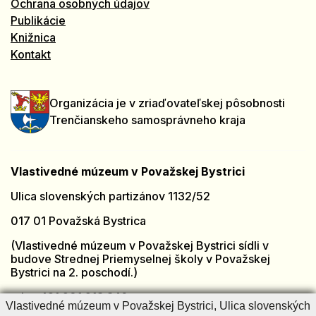
Ochrana osobných údajov
Publikácie
Knižnica
Kontakt
Organizácia je v zriaďovateľskej pôsobnosti
Trenčianskeho samosprávneho kraja
Vlastivedné múzeum v Považskej Bystrici
Ulica slovenských partizánov 1132/52
017 01 Považská Bystrica
(Vlastivedné múzeum v Považskej Bystrici sídli v
budove Strednej Priemyselnej školy v Považskej
Bystrici na 2. poschodí.)
tel.: +421 901 918 846
Vlastivedné múzeum v Považskej Bystrici, Ulica slovenských
e-mail:
muzeumpb@muzeumpb.sk