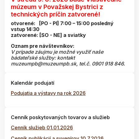
múzeum v Považskej Bystrici z
technických príčin zatvorené!
otvorené: [PO - PI] 7:00 – 15:00 posledný
vstup 14:30
zatvorené: [SO - NE] a sviatky
Oznam pre návštevníkov:
V prípade záujmu je možné využiť naše
bádateľské služby: kontakt
muzeumpb@muzeumpb.sk, tel.č. 0901 918 846.
Kalendár podujatí
Podujatia a výstavy na rok 2026
Cenník poskytovaných tovarov a služieb
Cenník služieb 01.01.2026
Cenník publikácií a suvenírov 10.7.2026