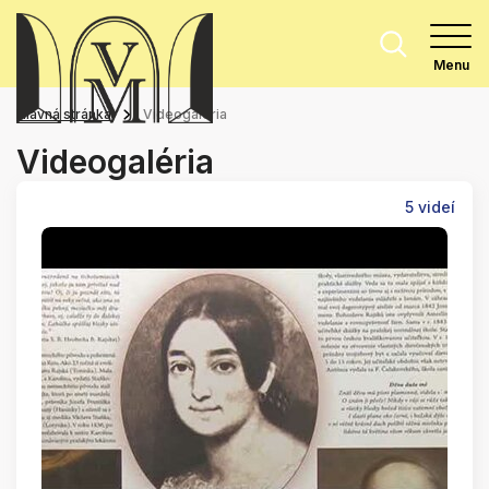
Menu
Hlavná stránka
Videogaléria
Videogaléria
5 videí