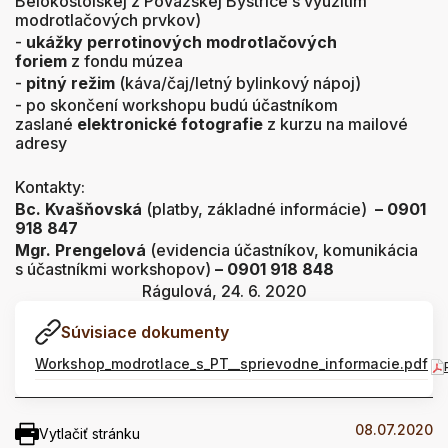
Belokostolskej z Považskej Bystrice s využitím
modrotlačových prvkov)
-
ukážky perrotinových modrotlačových
foriem
z fondu múzea
-
pitný režim
(káva/čaj/letný bylinkový nápoj)
- po skončení workshopu budú účastníkom
zaslané
elektronické fotografie
z kurzu na mailové
adresy
Kontakty:
Bc. Kvašňovská
(platby, základné informácie)
– 0901
918 847
Mgr. Prengelová
(evidencia účastníkov, komunikácia
s účastníkmi workshopov)
– 0901 918 848
Rágulová, 24. 6. 2020
Súvisiace dokumenty
Workshop_modrotlace_s_PT__sprievodne_informacie.pdf
08.07.2020
Vytlačiť stránku