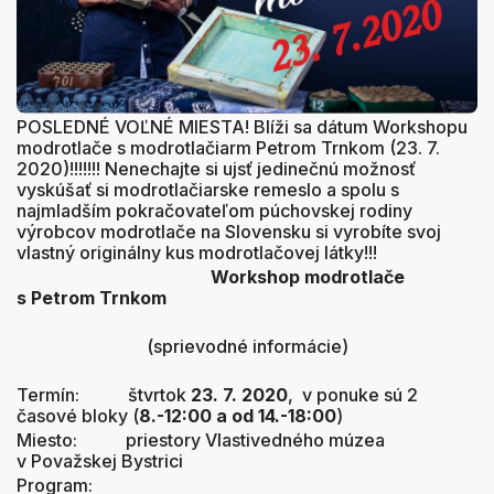
POSLEDNÉ VOĽNÉ MIESTA! Blíži sa dátum Workshopu
modrotlače s modrotlačiarm Petrom Trnkom (23. 7.
2020)!!!!!!! Nenechajte si ujsť jedinečnú možnosť
vyskúšať si modrotlačiarske remeslo a spolu s
najmladším pokračovateľom púchovskej rodiny
výrobcov modrotlače na Slovensku si vyrobíte svoj
vlastný originálny kus modrotlačovej látky!!!
Workshop modrotlače
s Petrom Trnkom
(sprievodné informácie)
Termín: štvrtok
23. 7. 2020
, v ponuke sú 2
časové bloky (
8.-12:00 a od 14.-18:00
)
Miesto: priestory Vlastivedného múzea
v Považskej Bystrici
Program: