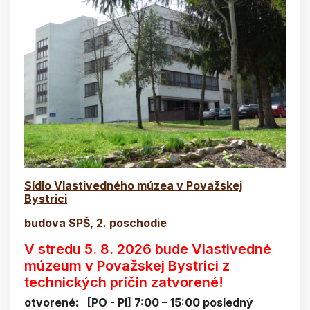
Sídlo Vlastivedného múzea v Považskej
Bystrici
budova SPŠ, 2. poschodie
V stredu 5. 8. 2026 bude Vlastivedné
múzeum v Považskej Bystrici z
technických príčin zatvorené!
otvorené: [PO - PI] 7:00 – 15:00 posledný