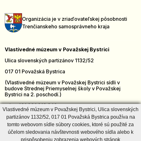
Organizácia je v zriaďovateľskej pôsobnosti
Trenčianskeho samosprávneho kraja
Vlastivedné múzeum v Považskej Bystrici
Ulica slovenských partizánov 1132/52
017 01 Považská Bystrica
(Vlastivedné múzeum v Považskej Bystrici sídli v
budove Strednej Priemyselnej školy v Považskej
Bystrici na 2. poschodí.)
tel.: +421 901 918 846
Vlastivedné múzeum v Považskej Bystrici, Ulica slovenských
e-mail:
muzeumpb@muzeumpb.sk
partizánov 1132/52, 017 01 Považská Bystrica používa na
Otvorené: [PO - PI]
7:00 – 15:00
tomto webovom sídle súbory cookies, ktoré sú použité za
Zatvorené: [SO - NE] a sviatky
účelom sledovania návštevnosti webového sídla alebo k
prispôsobeniu zobrazenia webových stránok