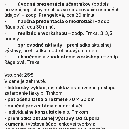
-
úvodná prezentácia účastníkov
(podpis
prezenčnej listiny + súhlas so spracovaním osobných
údajov) – zodp. Prengelová, cca 20 minút
-
náučná prezentácia o modrotlači
– zodp.
Rágulová, cca 30 minút
-
realizácia workshopu
– zodp. Trnka, 3-3,5
hodiny
-
sprievodné aktivity
– prehliadka aktuálnej
výstavy, prehliadka modrotlačových foriem
-
ukončenie a zhodnotenie workshopu
– zodp.
Rágulová, Trnka
Vstupné:
25€
V cene je zahrnuté:
-
lektorský výklad,
inštruktáž pracovného postupu,
zafarbenie látky p. Trnkom
-
potlačená látka o rozmere 70 x 50 cm
-
náučná prezentácia
o modrotlači
- individuálne
konzultácie
s p. Trnkom
-
prehliadka aktuálnej výstavy Od šúpolia
k umeniu
(výstava šúpolienkovej tvorby p.