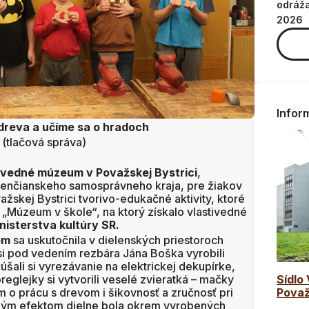
odráž
2026
Infor
dreva a učíme sa o hradoch
(tlačová správa)
ivedné múzeum v Považskej Bystrici
,
renčianskeho samosprávneho kraja, pre žiakov
ažskej Bystrici tvorivo-edukačné aktivity, ktoré
 „Múzeum v škole“, na ktorý získalo vlastivedné
nisterstva kultúry SR.
om
sa uskutočnila v dielenských priestoroch
, si pod vedením rezbára Jána Boška vyrobili
úšali si vyrezávanie na elektrickej dekupírke,
preglejky si vytvorili veselé zvieratká – mačky
Sídlo
em o prácu s drevom i šikovnosť a zručnosť pri
Považ
ným efektom dielne bola okrem vyrobených