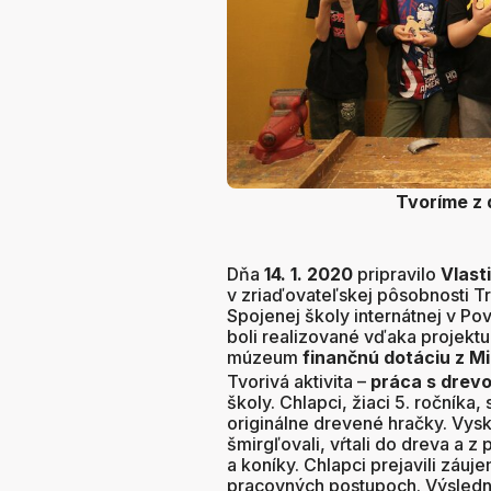
Tvoríme z 
Dňa
14. 1. 2020
pripravilo
Vlast
v zriaďovateľskej pôsobnosti T
Spojenej školy internátnej v Pov
boli realizované vďaka projektu
múzeum
finančnú dotáciu z Mi
Tvorivá aktivita –
práca s drev
školy. Chlapci, žiaci 5. ročníka
originálne drevené hračky. Vysk
šmirgľovali, vŕtali do dreva a z 
a koníky. Chlapci prejavili záuj
pracovných postupoch. Výsled