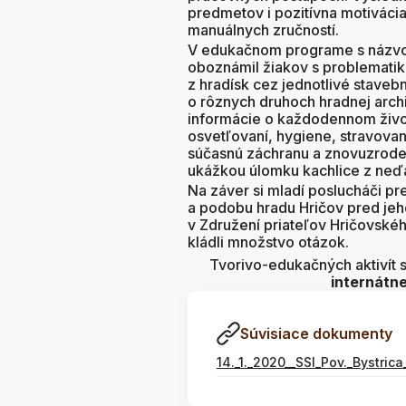
predmetov i pozitívna motivácia 
manuálnych zručností.
V edukačnom programe s náz
oboznámil žiakov s problematik
z hradísk cez jednotlivé stavebn
o rôznych druhoch hradnej archi
informácie o každodennom život
osvetľovaní, hygiene, stravovan
súčasnú záchranu a znovuzroden
ukážkou úlomku kachlice z neďa
Na záver si mladí poslucháči pre
a podobu hradu Hričov pred jeh
v Združení priateľov Hričovské
kládli množstvo otázok.
Tvorivo-edukačných aktivít 
internátne
Súvisiace dokumenty
14._1._2020__SSI_Pov._Bystric