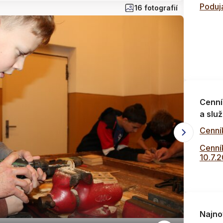
Poduja
16 fotografií
Cenní
a služ
Cenní
Cenník
10.7.
Najno