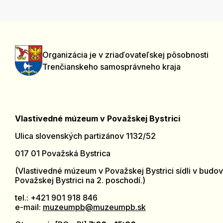
Organizácia je v zriaďovateľskej pôsobnosti
Trenčianskeho samosprávneho kraja
Vlastivedné múzeum v Považskej Bystrici
Ulica slovenských partizánov 1132/52
017 01 Považská Bystrica
(Vlastivedné múzeum v Považskej Bystrici sídli v budov
Považskej Bystrici na 2. poschodí.)
tel.: +421 901 918 846
e-mail:
muzeumpb@muzeumpb.sk