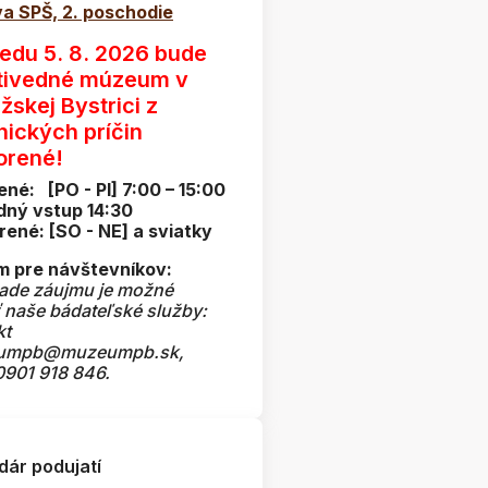
a SPŠ, 2. poschodie
redu 5. 8. 2026 bude
tivedné múzeum v
žskej Bystrici z
nických príčin
orené!
ené: [PO - PI] 7:00 – 15:00
dný vstup 14:30
rené: [SO - NE] a sviatky
 pre návštevníkov:
pade záujmu je možné
ť naše bádateľské služby:
kt
umpb@muzeumpb.sk,
 0901 918 846.
dár podujatí