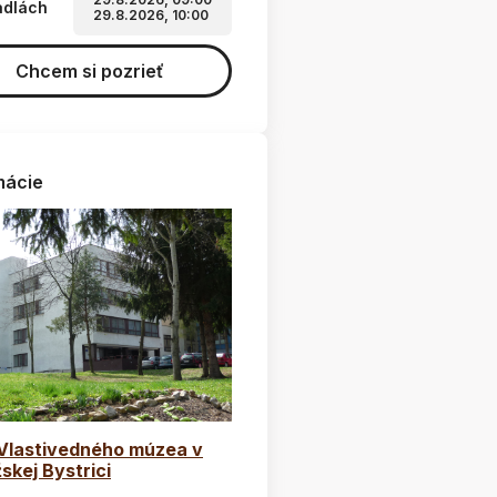
adlách
29.8.2026, 10:00
Chcem si pozrieť
mácie
 Vlastivedného múzea v
skej Bystrici