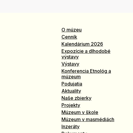
O múzeu
Cenník
Kalendárium 2026
Expozície a dlhodobé
výstavy
Výstavy
Konferencia Etnológ a
múzeum
Podujatia
Aktuality
Naše zbierky
Projekty
Múzeum v škole
Múzeum v masmédiách
Inzeráty