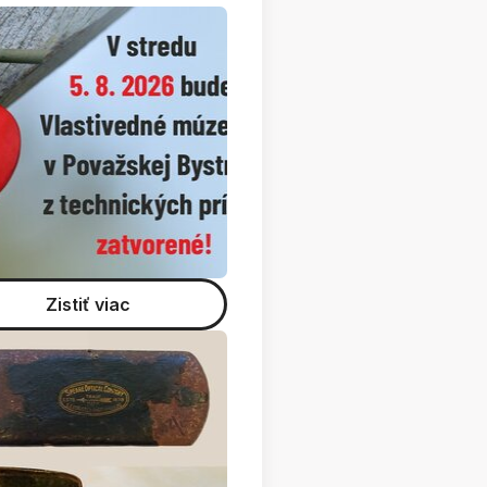
e z dreva a učíme sa o hradoch
Zistiť viac