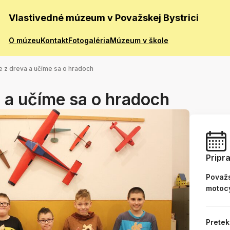
Vlastivedné múzeum v Považskej Bystrici
O múzeu
Kontakt
Fotogaléria
Múzeum v škole
 z dreva a učíme sa o hradoch
 a učíme sa o hradoch
Pripr
Považs
motoc
Pretek