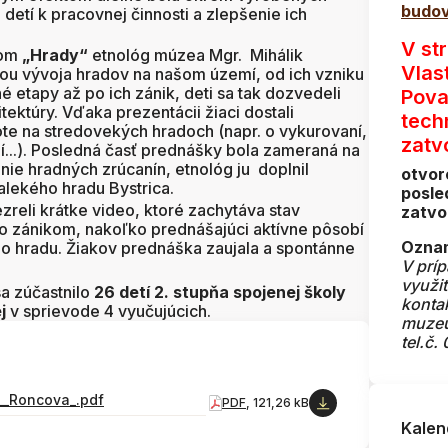
budov
detí k pracovnej činnosti a zlepšenie ich
V st
vom
„Hrady“
etnológ múzea Mgr. Mihálik
Vlas
ou vývoja hradov na našom území, od ich vzniku
é etapy až po ich zánik, deti sa tak dozvedeli
Pova
tektúry. Vďaka prezentácii žiaci dostali
tech
e na stredovekých hradoch (napr. o vykurovaní,
zatv
í...). Posledná časť prednášky bola zameraná na
ie hradných zrúcanín, etnológ ju doplnil
otvor
lekého hradu Bystrica.
posle
zreli krátke video, ktoré zachytáva stav
zatvo
o zánikom, nakoľko prednášajúci aktívne pôsobí
Oznam
ho hradu. Žiakov prednáška zaujala a spontánne
V prí
využi
sa zúčastnilo
26 detí 2. stupňa spojenej školy
konta
j
v sprievode 4 vyučujúcich.
muze
tel.č.
a__Roncova_.pdf
PDF
, 121,26 kB
Kalen