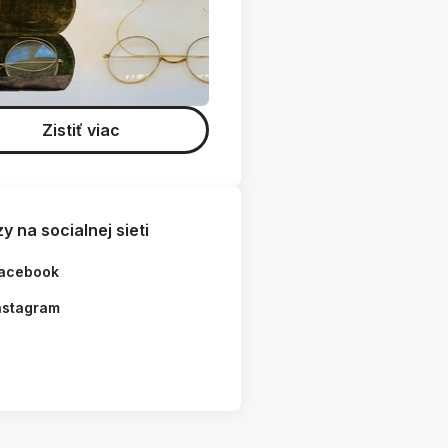
Zistiť viac
y na socialnej sieti
acebook
nstagram