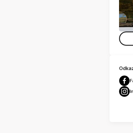
Odkaz
F
I