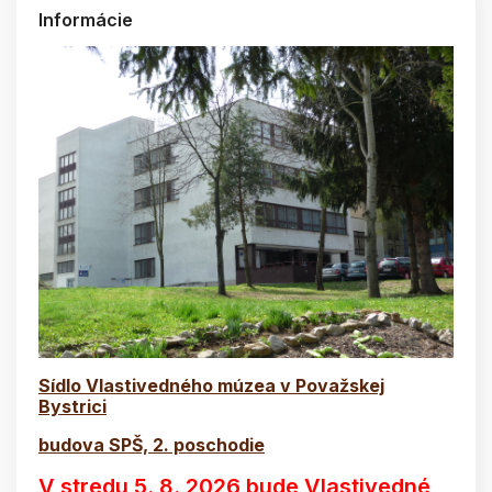
Informácie
Sídlo Vlastivedného múzea v Považskej
Bystrici
budova SPŠ, 2. poschodie
V stredu 5. 8. 2026 bude Vlastivedné