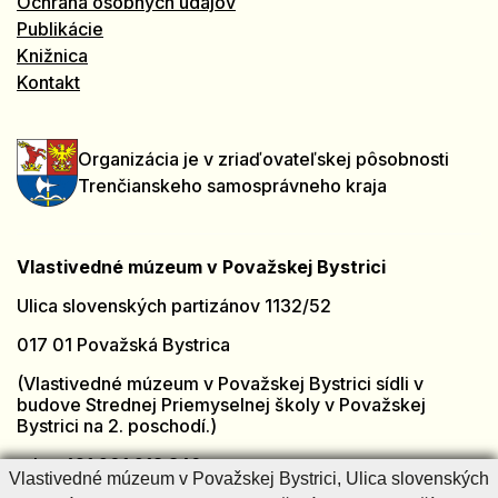
Ochrana osobných údajov
Publikácie
Knižnica
Kontakt
Organizácia je v zriaďovateľskej pôsobnosti
Trenčianskeho samosprávneho kraja
Vlastivedné múzeum v Považskej Bystrici
Ulica slovenských partizánov 1132/52
017 01 Považská Bystrica
(Vlastivedné múzeum v Považskej Bystrici sídli v
budove Strednej Priemyselnej školy v Považskej
Bystrici na 2. poschodí.)
tel.: +421 901 918 846
Vlastivedné múzeum v Považskej Bystrici, Ulica slovenských
e-mail:
muzeumpb@muzeumpb.sk