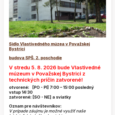
Sídlo Vlastivedného múzea v Považskej
Bystrici
budova SPŠ, 2. poschodie
V stredu 5. 8. 2026 bude Vlastivedné
múzeum v Považskej Bystrici z
technických príčin zatvorené!
otvorené: [PO - PI] 7:00 – 15:00 posledný
vstup 14:30
zatvorené: [SO - NE] a sviatky
Oznam pre návštevníkov:
V prípade záujmu je možné využiť naše