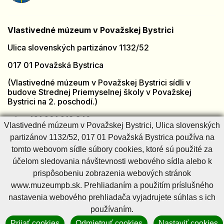
Vlastivedné múzeum v Považskej Bystrici
Ulica slovenských partizánov 1132/52
017 01 Považská Bystrica
(Vlastivedné múzeum v Považskej Bystrici sídli v
budove Strednej Priemyselnej školy v Považskej
Bystrici na 2. poschodí.)
tel.: +421 901 918 846
Vlastivedné múzeum v Považskej Bystrici, Ulica slovenských
e-mail:
muzeumpb@muzeumpb.sk
partizánov 1132/52, 017 01 Považská Bystrica používa na
Otvorené: [PO - PI]
7:00 – 15:00
tomto webovom sídle súbory cookies, ktoré sú použité za
Zatvorené: [SO - NE] a sviatky
účelom sledovania návštevnosti webového sídla alebo k
prispôsobeniu zobrazenia webových stránok
www.muzeumpb.sk. Prehliadaním a použitím príslušného
Cookies nastavenie
Cookies - viac informácií
Vyhlásenie o prístupnosti
nastavenia webového prehliadača vyjadrujete súhlas s ich
Technický prevádzkovateľ
Správca obsahu
používaním.
Generuje
CMS BUXUS
Prijať cookies
Odmietnuť cookies
Nastaviť cookies