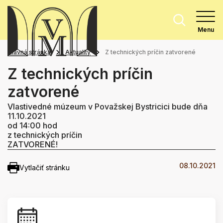
Menu
Hlavná stránka
Aktuality
Z technických príčin zatvorené
Z technických príčin
zatvorené
Vlastivedné múzeum v Považskej Bystricici bude dňa
11.10.2021
od 14:00 hod
z technických príčin
ZATVORENÉ!
08.10.2021
Vytlačiť stránku