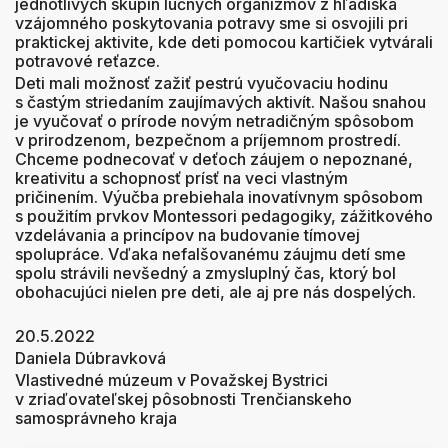
jednotlivých skupín lúčnych organizmov z hľadiska
vzájomného poskytovania potravy sme si osvojili pri
praktickej aktivite, kde deti pomocou kartičiek vytvárali
potravové reťazce.
Deti mali možnosť zažiť pestrú vyučovaciu hodinu
s častým striedaním zaujímavých aktivít. Našou snahou
je vyučovať o prírode novým netradičným spôsobom
v prirodzenom, bezpečnom a príjemnom prostredí.
Chceme podnecovať v deťoch záujem o nepoznané,
kreativitu a schopnosť prísť na veci vlastným
pričinením. Výučba prebiehala inovatívnym spôsobom
s použitím prvkov Montessori pedagogiky, zážitkového
vzdelávania a princípov na budovanie tímovej
spolupráce. Vďaka nefalšovanému záujmu detí sme
spolu strávili nevšedný a zmysluplný čas, ktorý bol
obohacujúci nielen pre deti, ale aj pre nás dospelých.
20.5.2022
Daniela Dúbravková
Vlastivedné múzeum v Považskej Bystrici
v zriaďovateľskej pôsobnosti Trenčianskeho
samosprávneho kraja