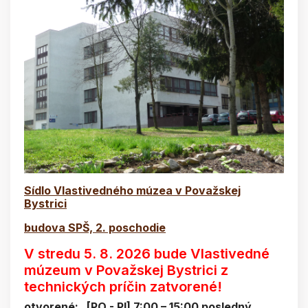
Sídlo Vlastivedného múzea v Považskej
Bystrici
budova SPŠ, 2. poschodie
V stredu 5. 8. 2026 bude Vlastivedné
múzeum v Považskej Bystrici z
technických príčin zatvorené!
otvorené: [PO - PI] 7:00 – 15:00 posledný