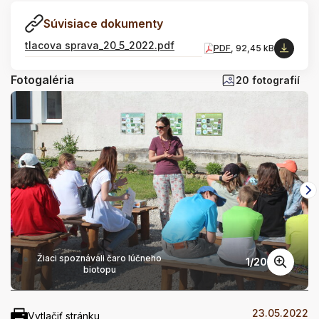
Súvisiace dokumenty
tlacova sprava_20_5_2022.pdf
PDF
, 92,45 kB
Fotogaléria
20 fotografií
Žiaci spoznávali čaro lúčneho
1
/
20
biotopu
23.05.2022
Vytlačiť stránku