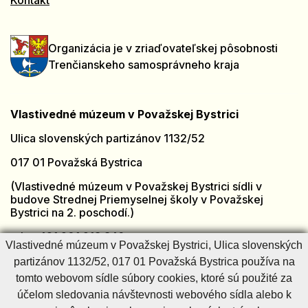
Kontakt
Organizácia je v zriaďovateľskej pôsobnosti
Trenčianskeho samosprávneho kraja
Vlastivedné múzeum v Považskej Bystrici
Ulica slovenských partizánov 1132/52
017 01 Považská Bystrica
(Vlastivedné múzeum v Považskej Bystrici sídli v
budove Strednej Priemyselnej školy v Považskej
Bystrici na 2. poschodí.)
tel.: +421 901 918 846
Vlastivedné múzeum v Považskej Bystrici, Ulica slovenských
e-mail:
muzeumpb@muzeumpb.sk
partizánov 1132/52, 017 01 Považská Bystrica používa na
Otvorené: [PO - PI]
7:00 – 15:00
tomto webovom sídle súbory cookies, ktoré sú použité za
Zatvorené: [SO - NE] a sviatky
účelom sledovania návštevnosti webového sídla alebo k