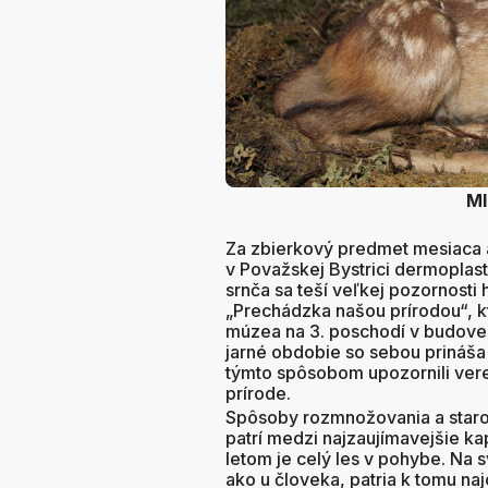
Ml
Za zbierkový predmet mesiaca 
v Považskej Bystrici dermoplas
srnča sa teší veľkej pozornosti
„Prechádzka našou prírodou“, k
múzea na 3. poschodí v budove 
jarné obdobie so sebou prináša
týmto spôsobom upozornili vere
prírode.
Spôsoby rozmnožovania a starost
patrí medzi najzaujímavejšie kapi
letom je celý les v pohybe. Na s
ako u človeka, patria k tomu na