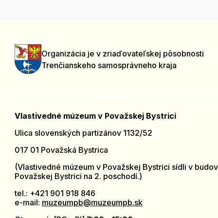
Organizácia je v zriaďovateľskej pôsobnosti
Trenčianskeho samosprávneho kraja
Vlastivedné múzeum v Považskej Bystrici
Ulica slovenských partizánov 1132/52
017 01 Považská Bystrica
(Vlastivedné múzeum v Považskej Bystrici sídli v budov
Považskej Bystrici na 2. poschodí.)
tel.: +421 901 918 846
e-mail:
muzeumpb@muzeumpb.sk