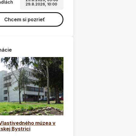
adlách
29.8.2026, 10:00
Chcem si pozrieť
mácie
 Vlastivedného múzea v
skej Bystrici