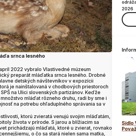
odráž
2026
Infor
áďa srnca lesného
apríl 2022 vybralo Vlastivedné múzeum
tický preparát mláďatka srnca lesného. Drobné
 hlavne detských návštevníkov v expozícii
torá je nainštalovaná v chodbových priestoroch
SPŠ na Ulici slovenských partizánov. Keďže
 množstvo mláďat rôzneho druhu, radi by sme i
jnosť na potrebu ohľaduplného správania sa v
livosti, ktorú zvieratá venujú svojim mláďatám,
toly života v prírode. S jarou a blížiacim sa
Sídlo
vet prichádzajú mláďatá, ktoré u zvierat, rovnako
Považ
jcennejšiemu, o čo sa stará nielen sama matka,