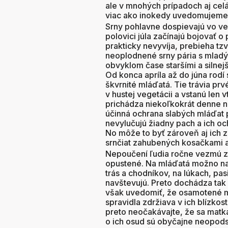
ale v mnohých prípadoch aj celá
viac ako inokedy uvedomujeme p
Srny pohlavne dospievajú vo v
polovici júla začínajú bojovať 
prakticky nevyvíja, prebieha tzv
neoplodnené srny pária s mladými
obvyklom čase staršími a silne
Od konca apríla až do júna rodí
škvrnité mláďatá. Tie trávia pr
v hustej vegetácii a vstanú len v
prichádza niekoľkokrát denne na
účinná ochrana slabých mláďat
nevylučujú žiadny pach a ich oc
No môže to byť zároveň aj ich 
srnčiat zahubených kosačkami 
Nepoučení ľudia ročne vezmú z 
opustené. Na mláďatá možno natr
trás a chodníkov, na lúkach, pa
navštevujú. Preto dochádza tak
však uvedomiť, že osamotené m
spravidla zdržiava v ich blízkos
preto neočakávajte, že sa matka
o ich osud sú obyčajne neopod