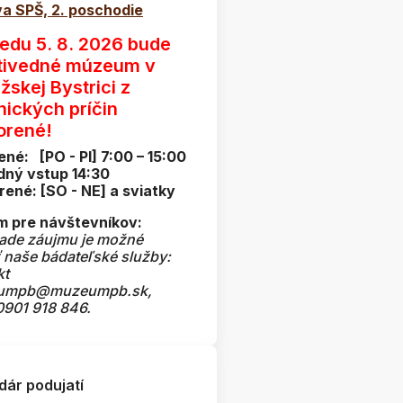
a SPŠ, 2. poschodie
redu 5. 8. 2026 bude
tivedné múzeum v
žskej Bystrici z
nických príčin
orené!
ené: [PO - PI] 7:00 – 15:00
dný vstup 14:30
rené: [SO - NE] a sviatky
 pre návštevníkov:
pade záujmu je možné
ť naše bádateľské služby:
kt
umpb@muzeumpb.sk,
 0901 918 846.
dár podujatí