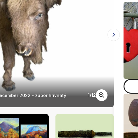
1
/
12
ecember 2022 - zubor hrivnatý
Zbierk