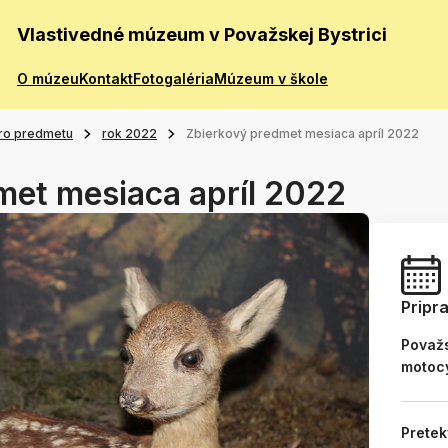
Vlastivedné múzeum v Považskej Bystrici
O múzeu
Kontakt
Fotogaléria
Múzeum v škole
ro predmetu
rok 2022
Zbierkový predmet mesiaca apríl 2022
met mesiaca apríl 2022
Pripr
Považs
motoc
Pretek