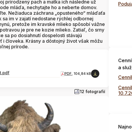
oj prirodzený pach a matka ich následne už
Poduja
írode mláďa, nechytajte ho a neberte domov.
iaľte. Nežiaduca záchrana „opusteného“ mláďaťa
k sa im v zajatí nedostane rýchlej odbornej
 uhynú, pretože im kravské mlieko spôsobí vážne
otravou je pre ne kozie mlieko. Zatiaľ, čo srny
e sa po dosiahnutí dospelosti stávajú
 i človeka. Krásny a dôstojný život však môžu
oľnej prírode.
Cenní
a služ
t.pdf
PDF
, 104,84 kB
Cenní
Cenník
12 fotografií
10.7.
Najno