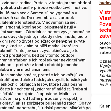
 zvieracia rodina. Preto si v tomto jarnom období
budov
otrebu chrániť v prírode všetko živé i neživé.
V st
eku 16 mesiacov. Samce sú polygamné a v
o priazeň samíc. Do novembra sa zárodok
Vlas
. latentné tehotenstvo. V novembri sa iné,
Pova
 srncami, ktorí neboli pripustení k ruji v
tech
jšími samcami. Zárodok sa potom vyvíja normálne.
zatv
 srna obvykle jedno, niekedy i dve hnedé, bielo
vé dni svojho života poležiačky nehybne skryté
otvor
tedy, keď sa k nim priblíži matka, ktorá ich
posle
kŕmiť. Tento jav sa nazýva akinéza a je to
zatvo
 pred predátormi, keďže v tomto období
hranné sfarbenie ich robí takmer neviditeľným.
Oznam
záhubou, pretože v tomto období je mnoho
V prí
alebo inými mechanizmami.
využi
lesa mnoho srnčiat, pretože ich považujú za
konta
afiť aj neďaleko ľudských obydlí, turistických
muze
sienkoch či okrajoch lesov, ktoré ľudia bežne
tel.č.
 často k nechcenej „záchrane“ mláďat. Treba si
láďatá naozaj nie sú opustené. Matka sa
ti. Zver má pred ľuďmi prirodzený rešpekt, a
 objaví, ak sa zdržujete pri jej mláďatách. Obavy
Kalen
statnené, nepotrebujú ľudskú pomoc. Mláďatá po