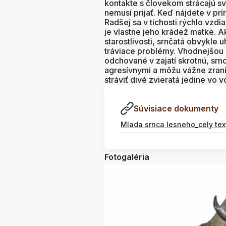
kontakte s človekom strácajú sv
nemusí prijať. Keď nájdete v pr
Radšej sa v tichosti rýchlo vzd
je vlastne jeho krádež matke. A
starostlivosti, srnčatá obvykle
tráviace problémy. Vhodnejšou p
odchované v zajatí skrotnú, srnc
agresívnymi a môžu vážne zraniť
stráviť divé zvieratá jedine vo v
Súvisiace dokumenty
Mlada srnca lesneho_cely tex
Fotogaléria