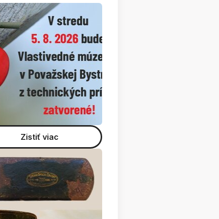
Zistiť viac
ový predmet november 2022 - olejomaľba