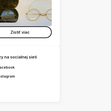
Zistiť viac
y na socialnej sieti
acebook
nstagram