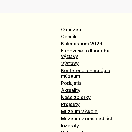
O múzeu
Cenník
Kalendárium 2026
Expozície a dlhodobé
výstavy
Výstavy
Konferencia Etnológ a
múzeum
Podujatia
Aktuality
Naše zbierky
Projekty
Múzeum v škole
Múzeum v masmédiách
Inzeráty