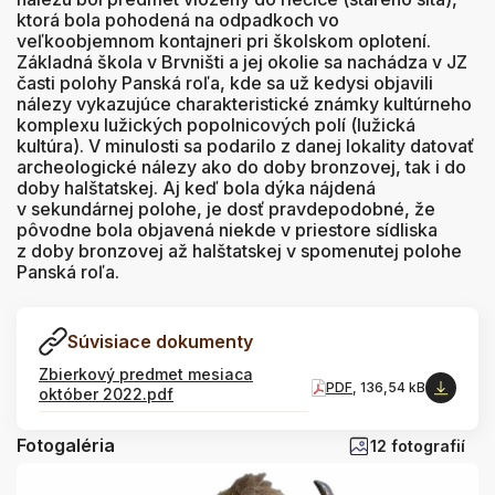
ktorá bola pohodená na odpadkoch vo
veľkoobjemnom kontajneri pri školskom oplotení.
Základná škola v Brvništi a jej okolie sa nachádza v JZ
časti polohy Panská roľa, kde sa už kedysi objavili
nálezy vykazujúce charakteristické známky kultúrneho
komplexu lužických popolnicových polí (lužická
kultúra). V minulosti sa podarilo z danej lokality datovať
archeologické nálezy ako do doby bronzovej, tak i do
doby halštatskej. Aj keď bola dýka nájdená
v sekundárnej polohe, je dosť pravdepodobné, že
pôvodne bola objavená niekde v priestore sídliska
z doby bronzovej až halštatskej v spomenutej polohe
Panská roľa.
Súvisiace dokumenty
Zbierkový predmet mesiaca
PDF
, 136,54 kB
október 2022.pdf
Fotogaléria
12 fotografií