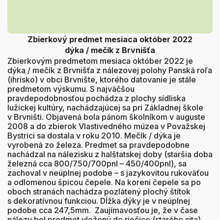
Zbierkový predmet mesiaca október 2022
dýka / mečík z Brvnišťa
Zbierkovým predmetom mesiaca október 2022 je
dýka / mečík z Brvnišťa z nálezovej polohy Panská roľa
(ihrisko) v obci Brvnište, ktorého datovanie je stále
predmetom výskumu. S najväčšou
pravdepodobnosťou pochádza z plochy sídliska
lužickej kultúry, nachádzajúcej sa pri Základnej škole
v Brvništi. Objavená bola pánom školníkom v auguste
2008 a do zbierok Vlastivedného múzea v Považskej
Bystrici sa dostala v roku 2010. Mečík / dýka je
vyrobená zo železa. Predmet sa pravdepodobne
nachádzal na nálezisku z halštatskej doby (staršia doba
železná cca 800/750/700pnl – 450/400pnl), sa
zachoval v neúplnej podobe – s jazykovitou rukoväťou
a odlomenou špicou čepele. Na koreni čepele sa po
oboch stranách nachádza pozlátený plochý štítok
s dekoratívnou funkciou. Dĺžka dýky je v neúplnej
podobe cca 247,5mm. Zaujímavosťou je, že v čase
nálezu bol predmet vložený do riečice (starého sita),