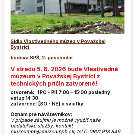
Sídlo Vlastivedného múzea v Považskej
Bystrici
budova SPŠ, 2. poschodie
V stredu 5. 8. 2026 bude Vlastivedné
múzeum v Považskej Bystrici z
technických príčin zatvorené!
otvorené: [PO - PI] 7:00 – 15:00 posledný
vstup 14:30
zatvorené: [SO - NE] a sviatky
Oznam pre návštevníkov:
V prípade záujmu je možné využiť naše
bádateľské služby: kontakt
muzeumpb@muzeumpb.sk, tel.č. 0901 918 846.