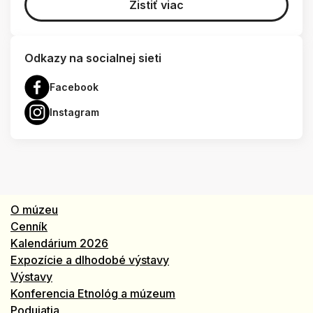
Zistiť viac
Odkazy na socialnej sieti
Facebook
Instagram
O múzeu
Cenník
Kalendárium 2026
Expozície a dlhodobé výstavy
Výstavy
Konferencia Etnológ a múzeum
Podujatia