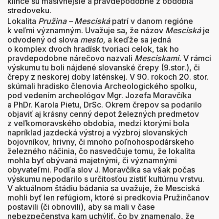
klince sú masívnejšie a pravdepodobne z obdobia
stredoveku.
Lokalita
Pružina – Mesciská
patrí v danom regióne
k veľmi významným. Uvažuje sa, že názov
Mesciská
je
odvodený od slova
mesto,
a keďže sa jedná
o komplex dvoch hradísk tvoriaci celok, tak ho
pravdepodobne nárečovo nazvali
Mesciskami.
V rámci
výskumu tu boli nájdené slovanské črepy (9.stor.), či
črepy z neskorej doby laténskej. V 90. rokoch 20. stor.
skúmali hradisko členovia Archeologického spolku,
pod vedením archeológov Mgr. Jozefa Moravčíka
a PhDr. Karola Pietu, DrSc. Okrem črepov sa podarilo
objaviť aj krásny cenný depot železných predmetov
z veľkomoravského obdobia, medzi ktorými bola
napríklad jazdecká výstroj a výzbroj slovanských
bojovníkov, hrivny, či mnoho poľnohospodárskeho
železného náčinia, čo nasvedčuje tomu, že lokalita
mohla byť obývaná majetnými, či významnými
obyvateľmi. Podľa slov J. Moravčíka sa však počas
výskumu nepodarilo s určitosťou zistiť kultúrnu vrstvu.
V aktuálnom štádiu bádania sa uvažuje, že Mesciská
mohli byť len refúgiom, ktoré si predkovia Pružinčanov
postavili (či obnovili), aby sa mali v čase
nebezpečenstva kam uchýliť, čo by znamenalo, že