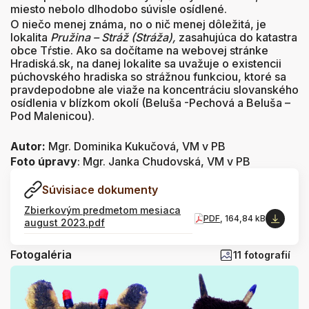
miesto nebolo dlhodobo súvisle osídlené.
O niečo menej známa, no o nič menej dôležitá, je
lokalita
Pružina – Stráž (Stráža),
zasahujúca do katastra
obce Tŕstie. Ako sa dočítame na webovej stránke
Hradiská.sk, na danej lokalite sa uvažuje o existencii
púchovského hradiska so strážnou funkciou, ktoré sa
pravdepodobne ale viaže na koncentráciu slovanského
osídlenia v blízkom okolí (Beluša -Pechová a Beluša –
Pod Malenicou).
Autor:
Mgr. Dominika Kukučová, VM v PB
Foto úpravy
: Mgr. Janka Chudovská, VM v PB
Súvisiace dokumenty
Zbierkovým predmetom mesiaca
PDF
, 164,84 kB
august 2023.pdf
Fotogaléria
11 fotografií