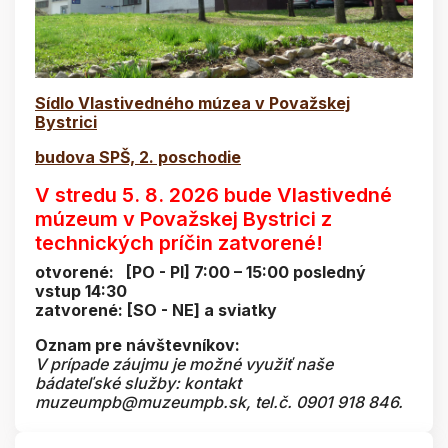
Sídlo Vlastivedného múzea v Považskej
Bystrici
budova SPŠ, 2. poschodie
V stredu 5. 8. 2026 bude Vlastivedné
múzeum v Považskej Bystrici z
technických príčin zatvorené!
otvorené: [PO - PI] 7:00 – 15:00 posledný
vstup 14:30
zatvorené: [SO - NE] a sviatky
Oznam pre návštevníkov:
V prípade záujmu je možné využiť naše
bádateľské služby: kontakt
muzeumpb@muzeumpb.sk, tel.č. 0901 918 846.