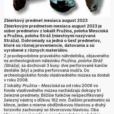
Zbierkový predmet mesiaca august 2023
Zbierkovým predmetom mesiaca august 2023 je
súbor predmetov z lokalít Pružina, poloha Mesciská
a Pružina, poloha Stráž (miestnymi nazývaná
Stráža). Dohromady sa jedná o šesť predmetov,
ktoré sú rôznej proveniencie, datovania a sú
vyrobené z rôznych materiálov.
Z pravdepodobne pravekého náhrdelníka, objaveného
na archeologickom nálezisku
Pružina, poloha Stráž
(Stráža),
sa dochovali 3 kusy: dve perforované kančie
dentálie (kly) a jedna perforovaná mušľa. Do
archeologického fondu vlastivedného múzea sa dostali
v roku 2008.
Z lokality
Pružina – Mesciská
sa od roku 2006 vo
fonde vlastivedného múzea nachádzajú dokopy tri
železné predmety. Bližšie funkčne nešpecifikovaný
železný nástroj s dĺžkou 162 mm. Ďalšími predmetmi sú
klince, jeden s mierne obdĺžnikovou hlavicou a druhý
torzovito zachovaný so štvorcovou hlavicou. Oba