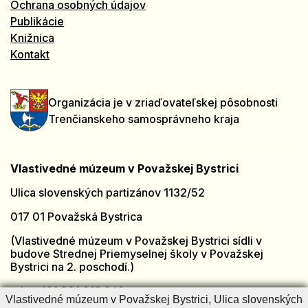
Ochrana osobných údajov
Publikácie
Knižnica
Kontakt
Organizácia je v zriaďovateľskej pôsobnosti
Trenčianskeho samosprávneho kraja
Vlastivedné múzeum v Považskej Bystrici
Ulica slovenských partizánov 1132/52
017 01 Považská Bystrica
(Vlastivedné múzeum v Považskej Bystrici sídli v
budove Strednej Priemyselnej školy v Považskej
Bystrici na 2. poschodí.)
tel.: +421 901 918 846
Vlastivedné múzeum v Považskej Bystrici, Ulica slovenských
e-mail:
muzeumpb@muzeumpb.sk