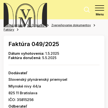
Menu
Hlavná stránka
O múzeu
Zverejňovanie dokumentov
Faktúry
Faktúra 049/2025
Dátum vyhotovenia:
1.5.2025
Faktúra doručená:
5.5.2025
Dodávateľ
Slovenský plynárenský priemysel
Mlynské nivy 44/a
825 11 Bratislava
IČO: 35815256
Odberateľ