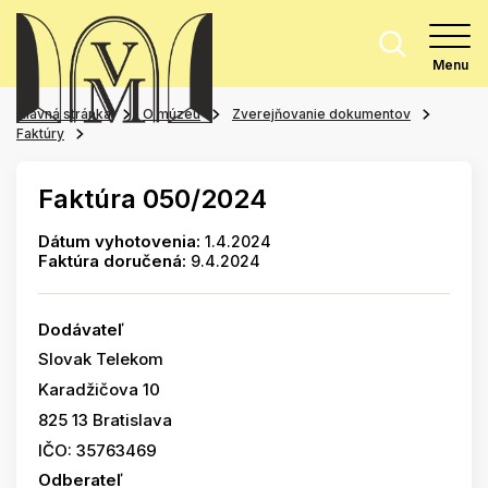
Menu
Hlavná stránka
O múzeu
Zverejňovanie dokumentov
Faktúry
Faktúra 050/2024
Dátum vyhotovenia:
1.4.2024
Faktúra doručená:
9.4.2024
Dodávateľ
Slovak Telekom
Karadžičova 10
825 13 Bratislava
IČO: 35763469
Odberateľ