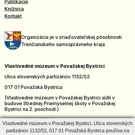
Publikácie
Knižnica
Kontakt
Organizácia je v zriaďovateľskej pôsobnosti
Trenčianskeho samosprávneho kraja
Vlastivedné múzeum v Považskej Bystrici
Ulica slovenských partizánov 1132/52
017 01 Považská Bystrica
(Vlastivedné múzeum v Považskej Bystrici sídli v
budove Strednej Priemyselnej školy v Považskej
Bystrici na 2. poschodí.)
tel.: +421 901 918 846
Vlastivedné múzeum v Považskej Bystrici, Ulica slovenských
e-mail:
muzeumpb@muzeumpb.sk
partizánov 1132/52, 017 01 Považská Bystrica používa na