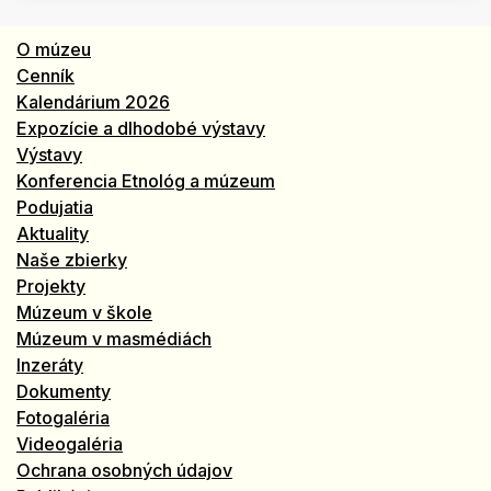
O múzeu
Cenník
Kalendárium 2026
Expozície a dlhodobé výstavy
Výstavy
Konferencia Etnológ a múzeum
Podujatia
Aktuality
Naše zbierky
Projekty
Múzeum v škole
Múzeum v masmédiách
Inzeráty
Dokumenty
Fotogaléria
Videogaléria
Ochrana osobných údajov