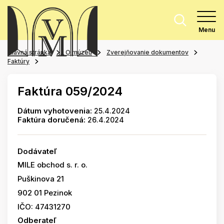
Menu
Hlavná stránka
O múzeu
Zverejňovanie dokumentov
Faktúry
Faktúra 059/2024
Dátum vyhotovenia:
25.4.2024
Faktúra doručená:
26.4.2024
Dodávateľ
MILE obchod s. r. o.
Puškinova 21
902 01 Pezinok
IČO: 47431270
Odberateľ