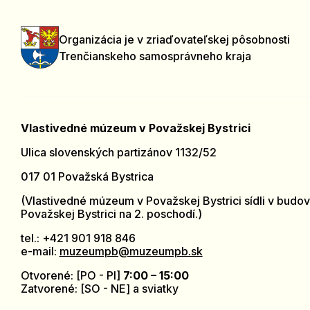
Organizácia je v zriaďovateľskej pôsobnosti
Trenčianskeho samosprávneho kraja
Vlastivedné múzeum v Považskej Bystrici
Ulica slovenských partizánov 1132/52
017 01 Považská Bystrica
(Vlastivedné múzeum v Považskej Bystrici sídli v budov
Považskej Bystrici na 2. poschodí.)
tel.: +421 901 918 846
e-mail:
muzeumpb@muzeumpb.sk
Otvorené: [PO - PI]
7:00 – 15:00
Zatvorené: [SO - NE] a sviatky