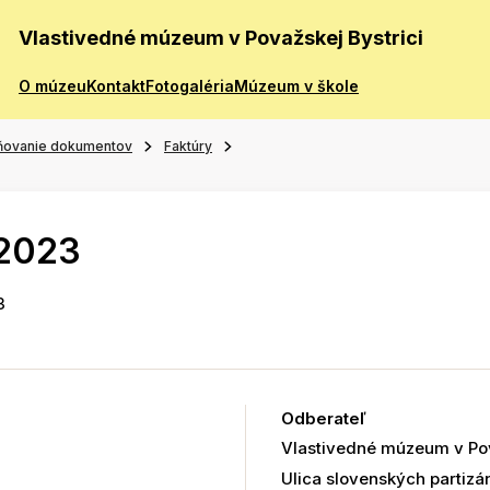
Vlastivedné múzeum v Považskej Bystrici
O múzeu
Kontakt
Fotogaléria
Múzeum v škole
ňovanie dokumentov
Faktúry
/2023
3
Odberateľ
Vlastivedné múzeum v Pov
Ulica slovenských partizá