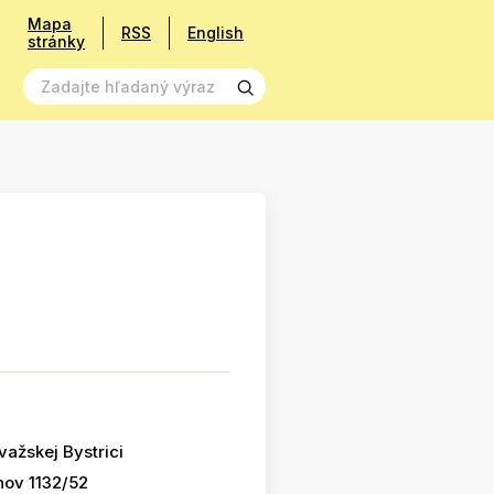
Mapa
RSS
English
stránky
ažskej Bystrici
nov 1132/52