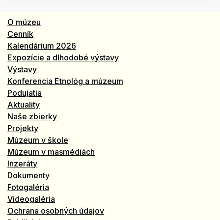
O múzeu
Cenník
Kalendárium 2026
Expozície a dlhodobé výstavy
Výstavy
Konferencia Etnológ a múzeum
Podujatia
Aktuality
Naše zbierky
Projekty
Múzeum v škole
Múzeum v masmédiách
Inzeráty
Dokumenty
Fotogaléria
Videogaléria
Ochrana osobných údajov