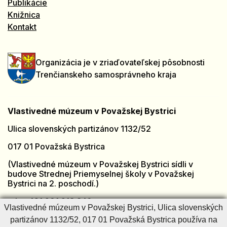
Publikácie
Knižnica
Kontakt
Organizácia je v zriaďovateľskej pôsobnosti
Trenčianskeho samosprávneho kraja
Vlastivedné múzeum v Považskej Bystrici
Ulica slovenských partizánov 1132/52
017 01 Považská Bystrica
(Vlastivedné múzeum v Považskej Bystrici sídli v
budove Strednej Priemyselnej školy v Považskej
Bystrici na 2. poschodí.)
tel.: +421 901 918 846
Vlastivedné múzeum v Považskej Bystrici, Ulica slovenských
e-mail:
muzeumpb@muzeumpb.sk
partizánov 1132/52, 017 01 Považská Bystrica používa na