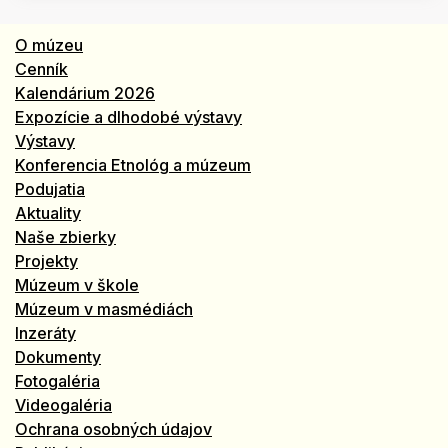
O múzeu
Cenník
Kalendárium 2026
Expozície a dlhodobé výstavy
Výstavy
Konferencia Etnológ a múzeum
Podujatia
Aktuality
Naše zbierky
Projekty
Múzeum v škole
Múzeum v masmédiách
Inzeráty
Dokumenty
Fotogaléria
Videogaléria
Ochrana osobných údajov