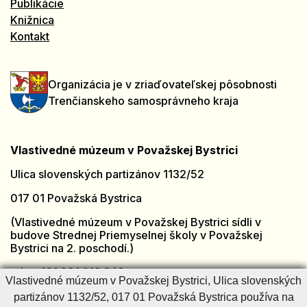
Publikácie
Knižnica
Kontakt
Organizácia je v zriaďovateľskej pôsobnosti
Trenčianskeho samosprávneho kraja
Vlastivedné múzeum v Považskej Bystrici
Ulica slovenských partizánov 1132/52
017 01 Považská Bystrica
(Vlastivedné múzeum v Považskej Bystrici sídli v
budove Strednej Priemyselnej školy v Považskej
Bystrici na 2. poschodí.)
tel.: +421 901 918 846
Vlastivedné múzeum v Považskej Bystrici, Ulica slovenských
e-mail:
muzeumpb@muzeumpb.sk
partizánov 1132/52, 017 01 Považská Bystrica používa na