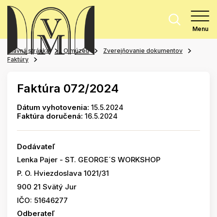
Menu
Hlavná stránka
O múzeu
Zverejňovanie dokumentov
Faktúry
Faktúra 072/2024
Dátum vyhotovenia:
15.5.2024
Faktúra doručená:
16.5.2024
Dodávateľ
Lenka Pajer - ST. GEORGE´S WORKSHOP
P. O. Hviezdoslava 1021/31
900 21 Svätý Jur
IČO: 51646277
Odberateľ