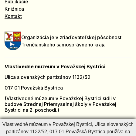
Publikácie
Knižnica
Kontakt
Organizácia je v zriaďovateľskej pôsobnosti
Trenčianskeho samosprávneho kraja
Vlastivedné múzeum v Považskej Bystrici
Ulica slovenských partizánov 1132/52
017 01 Považská Bystrica
(Vlastivedné múzeum v Považskej Bystrici sídli v
budove Strednej Priemyselnej školy v Považskej
Bystrici na 2. poschodí.)
tel.: +421 901 918 846
Vlastivedné múzeum v Považskej Bystrici, Ulica slovenských
e-mail:
muzeumpb@muzeumpb.sk
partizánov 1132/52, 017 01 Považská Bystrica používa na