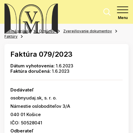
Menu
Hlavná stránka
O múzeu
Zverejňovanie dokumentov
Faktúry
Faktúra 079/2023
Dátum vyhotovenia:
1.6.2023
Faktúra doručená:
1.6.2023
Dodávateľ
osobnyudaj.sk, s. r. o.
Námestie osloboditeľov 3/A
040 01 Košice
IČO: 50528041
Odberateľ