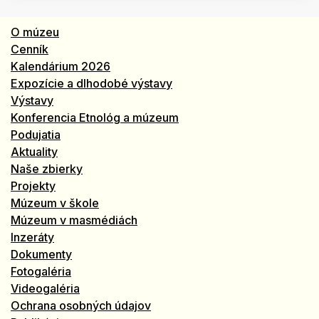
O múzeu
Cenník
Kalendárium 2026
Expozície a dlhodobé výstavy
Výstavy
Konferencia Etnológ a múzeum
Podujatia
Aktuality
Naše zbierky
Projekty
Múzeum v škole
Múzeum v masmédiách
Inzeráty
Dokumenty
Fotogaléria
Videogaléria
Ochrana osobných údajov