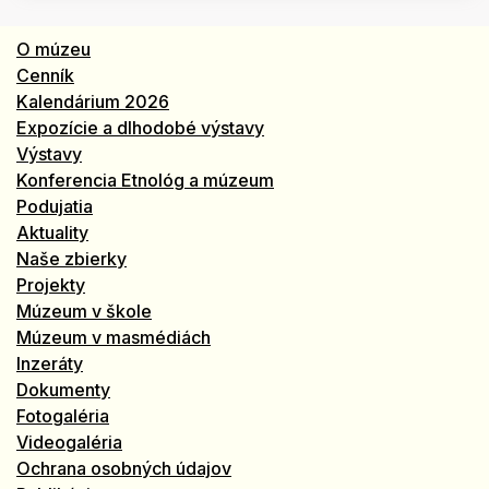
O múzeu
Cenník
Kalendárium 2026
Expozície a dlhodobé výstavy
Výstavy
Konferencia Etnológ a múzeum
Podujatia
Aktuality
Naše zbierky
Projekty
Múzeum v škole
Múzeum v masmédiách
Inzeráty
Dokumenty
Fotogaléria
Videogaléria
Ochrana osobných údajov