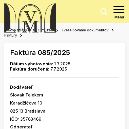
Menu
Hlavná stránka
O múzeu
Zverejňovanie dokumentov
Faktúry
Faktúra 085/2025
Dátum vyhotovenia:
1.7.2025
Faktúra doručená:
7.7.2025
Dodávateľ
Slovak Telekom
Karadžičova 10
825 13 Bratislava
IČO: 35763469
Odberateľ