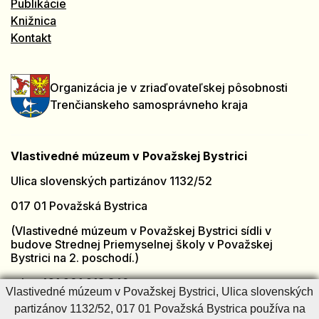
Publikácie
Knižnica
Kontakt
Organizácia je v zriaďovateľskej pôsobnosti
Trenčianskeho samosprávneho kraja
Vlastivedné múzeum v Považskej Bystrici
Ulica slovenských partizánov 1132/52
017 01 Považská Bystrica
(Vlastivedné múzeum v Považskej Bystrici sídli v
budove Strednej Priemyselnej školy v Považskej
Bystrici na 2. poschodí.)
tel.: +421 901 918 846
Vlastivedné múzeum v Považskej Bystrici, Ulica slovenských
e-mail:
muzeumpb@muzeumpb.sk
partizánov 1132/52, 017 01 Považská Bystrica používa na