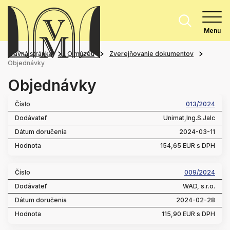
Menu
Hlavná stránka
O múzeu
Zverejňovanie dokumentov
Objednávky
Objednávky
013/2024
Unimat,Ing.S.Jalc
2024-03-11
154,65 EUR s DPH
009/2024
WAD, s.r.o.
2024-02-28
115,90 EUR s DPH