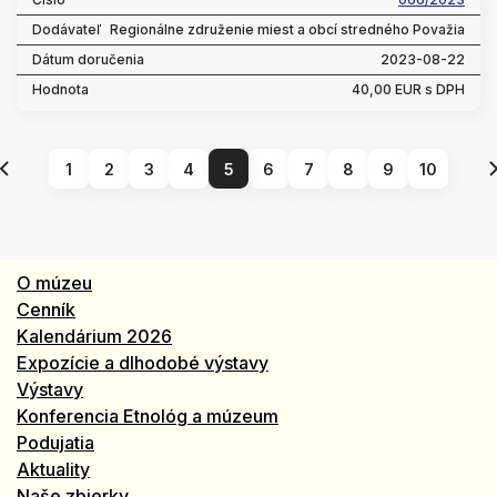
Regionálne združenie miest a obcí stredného Považia
2023-08-22
40,00 EUR s DPH
1
2
3
4
5
6
7
8
9
10
O múzeu
Cenník
Kalendárium 2026
Expozície a dlhodobé výstavy
Výstavy
Konferencia Etnológ a múzeum
Podujatia
Aktuality
Naše zbierky