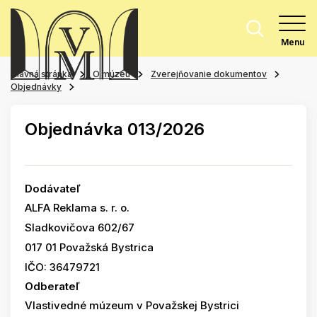
Menu
Hlavná stránka
O múzeu
Zverejňovanie dokumentov
Objednávky
Objednávka 013/2026
Dodávateľ
ALFA Reklama s. r. o.
Sladkovičova 602/67
017 01 Považská Bystrica
IČO: 36479721
Odberateľ
Vlastivedné múzeum v Považskej Bystrici