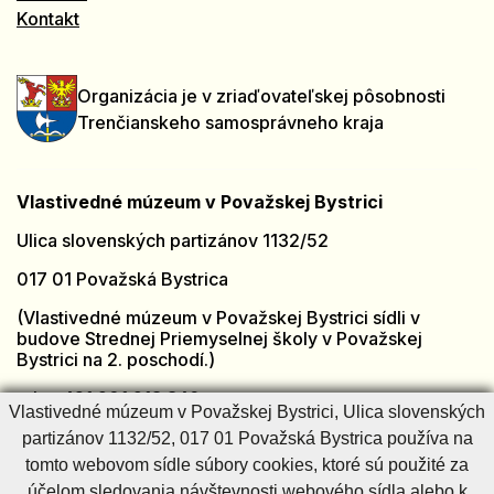
Kontakt
Organizácia je v zriaďovateľskej pôsobnosti
Trenčianskeho samosprávneho kraja
Vlastivedné múzeum v Považskej Bystrici
Ulica slovenských partizánov 1132/52
017 01 Považská Bystrica
(Vlastivedné múzeum v Považskej Bystrici sídli v
budove Strednej Priemyselnej školy v Považskej
Bystrici na 2. poschodí.)
tel.: +421 901 918 846
Vlastivedné múzeum v Považskej Bystrici, Ulica slovenských
e-mail:
muzeumpb@muzeumpb.sk
partizánov 1132/52, 017 01 Považská Bystrica používa na
Otvorené: [PO - PI]
7:00 – 15:00
tomto webovom sídle súbory cookies, ktoré sú použité za
Zatvorené: [SO - NE] a sviatky
účelom sledovania návštevnosti webového sídla alebo k