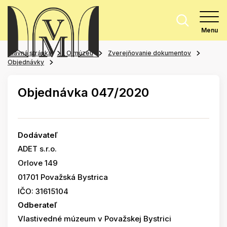
Menu
Hlavná stránka
O múzeu
Zverejňovanie dokumentov
Objednávky
Objednávka 047/2020
Dodávateľ
ADET s.r.o.
Orlove 149
01701 Považská Bystrica
IČO: 31615104
Odberateľ
Vlastivedné múzeum v Považskej Bystrici