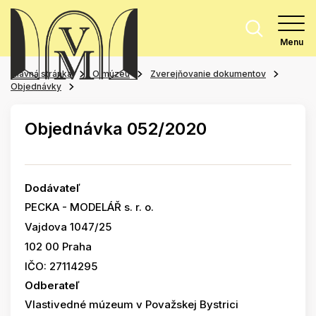
Menu
Hlavná stránka
O múzeu
Zverejňovanie dokumentov
Objednávky
Objednávka 052/2020
Dodávateľ
PECKA - MODELÁŘ s. r. o.
Vajdova 1047/25
102 00 Praha
IČO: 27114295
Odberateľ
Vlastivedné múzeum v Považskej Bystrici