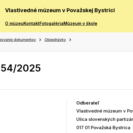
Vlastivedné múzeum v Považskej Bystrici
O múzeu
Kontakt
Fotogaléria
Múzeum v škole
ňovanie dokumentov
Objednávky
054/2025
Odberateľ
Vlastivedné múzeum v Pov
Ulica slovenských partizá
017 01 Považská Bystrica