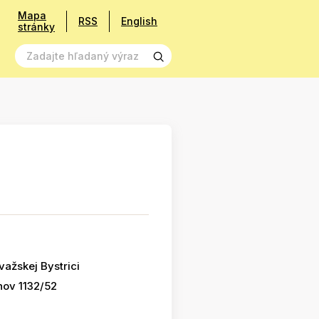
Mapa
RSS
English
stránky
ažskej Bystrici
nov 1132/52