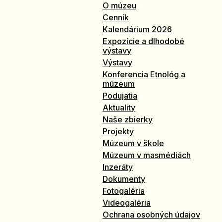
O múzeu
Cenník
Kalendárium 2026
Expozície a dlhodobé
výstavy
Výstavy
Konferencia Etnológ a
múzeum
Podujatia
Aktuality
Naše zbierky
Projekty
Múzeum v škole
Múzeum v masmédiách
Inzeráty
Dokumenty
Fotogaléria
Videogaléria
Ochrana osobných údajov