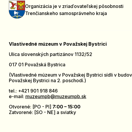
Organizácia je v zriaďovateľskej pôsobnosti
Trenčianskeho samosprávneho kraja
Vlastivedné múzeum v Považskej Bystrici
Ulica slovenských partizánov 1132/52
017 01 Považská Bystrica
(Vlastivedné múzeum v Považskej Bystrici sídli v budov
Považskej Bystrici na 2. poschodí.)
tel.: +421 901 918 846
e-mail:
muzeumpb@muzeumpb.sk
Otvorené: [PO - PI]
7:00 – 15:00
Zatvorené: [SO - NE] a sviatky