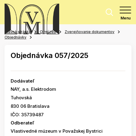
Menu
Hlavná stránka
O múzeu
Zverejňovanie dokumentov
Objednávky
Objednávka 057/2025
Dodávateľ
NAY, a.s. Elektrodom
Tuhovská
830 06 Bratislava
IČO: 35739487
Odberateľ
Vlastivedné múzeum v Považskej Bystrici