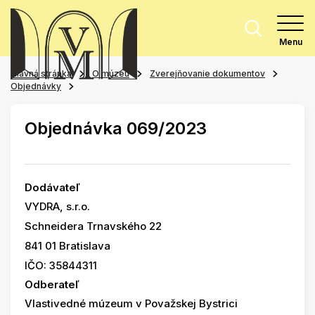
Menu
Hlavná stránka
O múzeu
Zverejňovanie dokumentov
Objednávky
Objednávka 069/2023
Dodávateľ
VYDRA, s.r.o.
Schneidera Trnavského 22
841 01 Bratislava
IČO: 35844311
Odberateľ
Vlastivedné múzeum v Považskej Bystrici