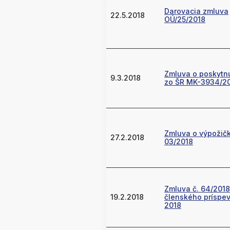
Darovacia zmluva
22.5.2018
OÚ/25/2018
Zmluva o poskytnu
9.3.2018
zo ŠR MK-3934/20
Zmluva o výpožičk
27.2.2018
03/2018
Zmluva č. 64/2018
19.2.2018
členského príspev
2018