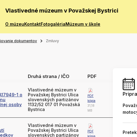
Vlastivedné múzeum v Považskej Bystrici
O múzeu
Kontakt
Fotogaléria
Múzeum v škole
ňovanie dokumentov
Zmluvy
Druhá strana / IČO
PDF
Vlastivedné múzeum v
Pripr
A17949-1 o
Považskej Bystrici Ulica
PDF
onu
slovenských partizánov
kópia
dnej osoby
1132/52 017 01 Považská
Považs
31,18
Bystrica
MB
motoc
Vlastivedné múzeum v
tí
Považskej Bystrici Ulica
PDF
Pretek
iedkov
slovenských partizánov
kópia