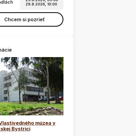
adlách
29.8.2026, 10:00
Chcem si pozrieť
mácie
 Vlastivedného múzea v
skej Bystrici