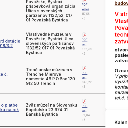
Považskej Bystrici
budov
PDF
príspevková organizácia
kópia
Ulica slovenských
V st
117,55
partizánov 1132/52, 017
kB
01 Považská Bystrica
Vlas
Pova
tech
Vlastivedné múzeum v
Považskej Bystrici Ulica
PDF
zatv
tí dotácie
slovenských partizánov
text
18/3.2
1132/52 017 01 Považská
otvor
562,38
Bystrica
kB
posle
zatvo
Trenčianske múzeum v
Oznam
PDF
e č.
Trenčíne Mierové
V prí
text
námestie 46 P.O.Box 120
využi
643,22
912 50 Trenčín
konta
kB
muze
tel.č.
 o platbe
Zväz múzeí na Slovensku
PDF
ku na rok
Kapitulská 23 974 01
text
Banská Bystrica
52,04
kB
Kalen