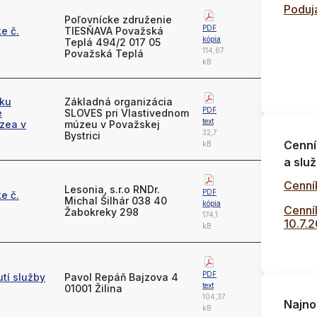
Poduja
Poľovnícke združenie
PDF
e č.
TIESŇAVA Považská
kópia
Teplá 494/2 017 05
114,67
Považská Teplá
kB
 ku
Základná organizácia
PDF
e
SLOVES pri Vlastivednom
text
zea v
múzeu v Považskej
32,7
Bystrici
Cenní
kB
a služ
Cenní
Lesonia, s.r.o RNDr.
PDF
e č.
Michal Šilhár 038 40
kópia
Cenník
Žabokreky 298
174,1
10.7.
kB
PDF
tí služby
Pavol Repáň Bajzova 4
text
01001 Žilina
104,37
Najno
kB