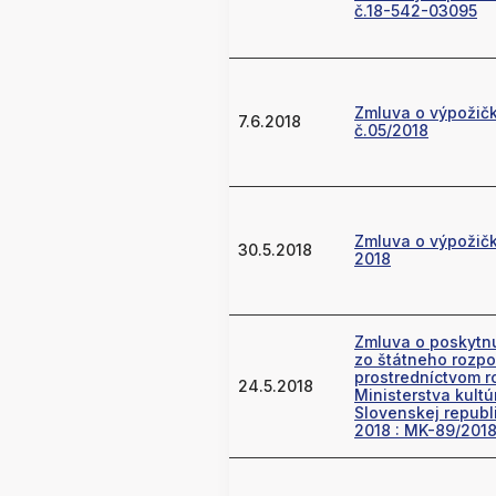
č.18-542-03095
Zmluva o výpožič
7.6.2018
č.05/2018
Zmluva o výpožičk
30.5.2018
2018
Zmluva o poskytnu
zo štátneho rozpo
prostredníctvom r
24.5.2018
Ministerstva kultú
Slovenskej republ
2018 : MK-89/2018