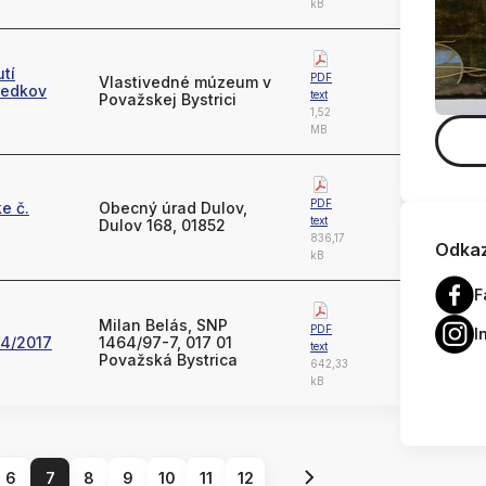
kB
tí
PDF
Vlastivedné múzeum v
iedkov
text
Považskej Bystrici
1,52
MB
PDF
e č.
Obecný úrad Dulov,
text
Dulov 168, 01852
836,17
Odkaz
kB
F
Milan Belás, SNP
PDF
I
04/2017
1464/97-7, 017 01
text
Považská Bystrica
642,33
kB
6
7
8
9
10
11
12