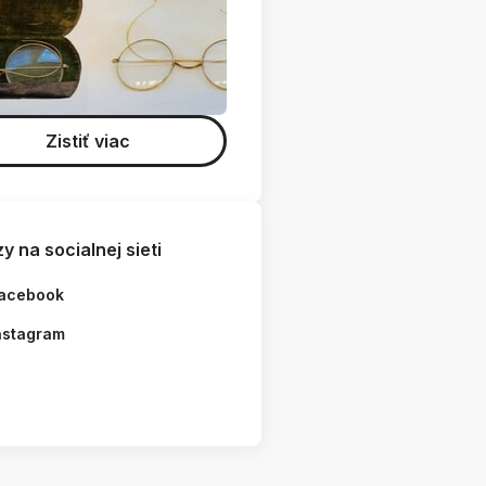
Zistiť viac
y na socialnej sieti
acebook
nstagram