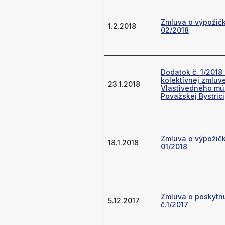
Zmluva o výpožičk
1.2.2018
02/2018
Dodatok č. 1/2018
kolektívnej zmluv
23.1.2018
Vlastivedného mú
Považskej Bystrici
Zmluva o výpožičk
18.1.2018
01/2018
Zmluva o poskytnu
5.12.2017
č.1/2017