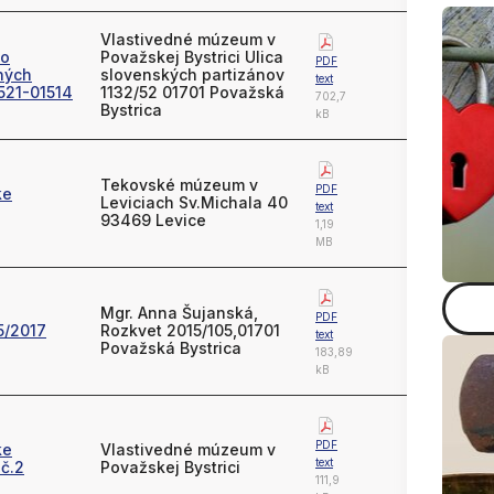
Vlastivedné múzeum v
 o
Považskej Bystrici Ulica
PDF
ných
slovenských partizánov
text
-521-01514
1132/52 01701 Považská
702,7
Bystrica
kB
Tekovské múzeum v
PDF
ke
Leviciach Sv.Michala 40
text
93469 Levice
1,19
MB
Mgr. Anna Šujanská,
PDF
5/2017
Rozkvet 2015/105,01701
text
Považská Bystrica
183,89
kB
PDF
ke
Vlastivedné múzeum v
text
č.2
Považskej Bystrici
111,9