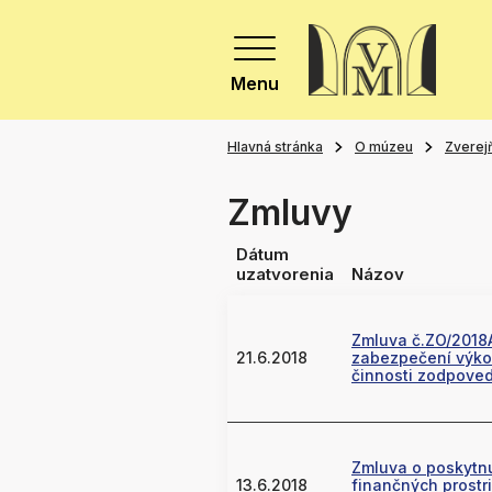
Menu
Hlavná stránka
O múzeu
Zverej
Zmluvy
Dátum
uzatvorenia
Názov
Zmluva č.ZO/2018
21.6.2018
zabezpečení výk
činnosti zodpove
Zmluva o poskytnu
13.6.2018
finančných prostr