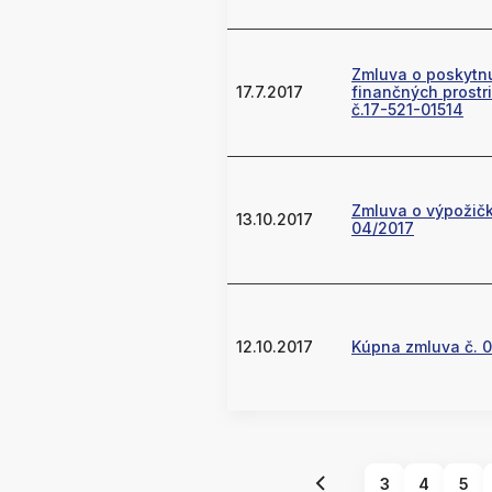
Zmluva o poskytnu
17.7.2017
finančných prostr
č.17-521-01514
Zmluva o výpožičk
13.10.2017
04/2017
12.10.2017
Kúpna zmluva č. 
3
4
5