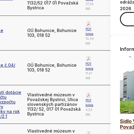
odráž
1132/52 017 01 Považská
37,56
Bystrica
2026
MB
PDF
ke
OÚ Bohunice, Bohunice
kópia
103, 018 52
10,44
MB
Infor
PDF
e č.04/
OÚ Bohunice, Bohunice
kópia
103, 018 52
11,57
MB
tí dotácie
Vlastivedné múzeum v
čtu
Považskej Bystrici, Ulica
PDF
ozpočtu
slovenských partizánov
kópia
ry
1132/ 52, 017 01 Považská
4,53
iky na rok
Bystrica
MB
/2.1
Sídlo
Považ
Vlastivedné múzeum v