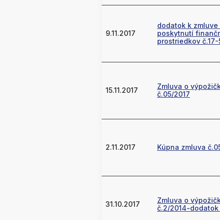
dodatok k zmluve
9.11.2017
poskytnutí finanč
prostriedkov č.17
Zmluva o výpožič
15.11.2017
č.05/2017
2.11.2017
Kúpna zmluva č.0
Zmluva o výpožič
31.10.2017
č.2/2014-dodatok 