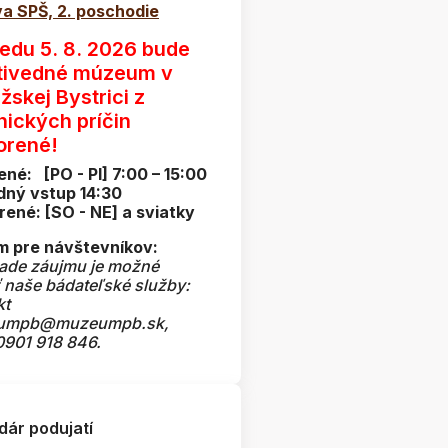
a SPŠ, 2. poschodie
redu 5. 8. 2026 bude
tivedné múzeum v
žskej Bystrici z
nických príčin
orené!
ené: [PO - PI] 7:00 – 15:00
dný vstup 14:30
rené: [SO - NE] a sviatky
 pre návštevníkov:
pade záujmu je možné
ť naše bádateľské služby:
kt
umpb@muzeumpb.sk,
 0901 918 846.
dár podujatí