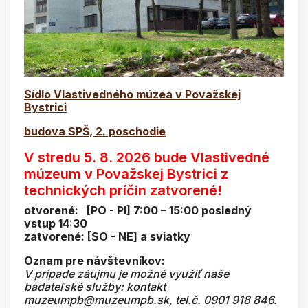
Sídlo Vlastivedného múzea v Považskej
Bystrici
budova SPŠ, 2. poschodie
V stredu 5. 8. 2026 bude Vlastivedné
múzeum v Považskej Bystrici z
technických príčin zatvorené!
otvorené: [PO - PI] 7:00 – 15:00 posledný
vstup 14:30
zatvorené: [SO - NE] a sviatky
Oznam pre návštevníkov:
V prípade záujmu je možné využiť naše
bádateľské služby: kontakt
muzeumpb@muzeumpb.sk, tel.č. 0901 918 846.