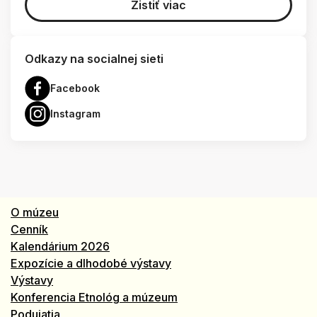
Zistiť viac
Odkazy na socialnej sieti
Facebook
Instagram
O múzeu
Cenník
Kalendárium 2026
Expozície a dlhodobé výstavy
Výstavy
Konferencia Etnológ a múzeum
Podujatia