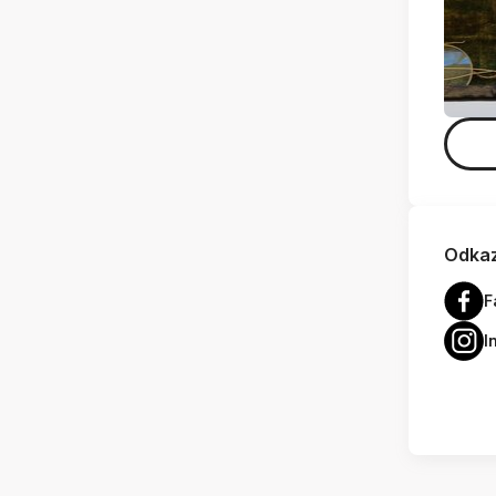
Odkaz
F
I