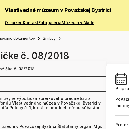
Vlastivedné múzeum v Považskej Bystrici
O múzeu
Kontakt
Fotogaléria
Múzeum v škole
ňovanie dokumentov
Zmluvy
ičke č. 08/2018
ožičke č. 08/2018
Pripr
luvy je výpožička zbierkového predmetu zo
Považs
fondu Vlastivedného múzea v Považskej Bystrici v
motoc
odľa Prílohy č. 1, ktorá je neoddeliteľnou súčasťou
Pretek
úzeum v Považskej Bystrici Štatutárny orgán: Mgr.