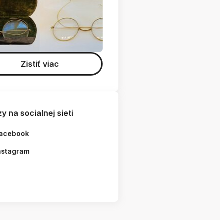
Zistiť viac
y na socialnej sieti
acebook
nstagram