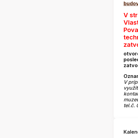
budov
V st
Vlas
Pova
tech
zatv
otvor
posle
zatvo
Oznam
V prí
využi
konta
muze
tel.č.
Kalen