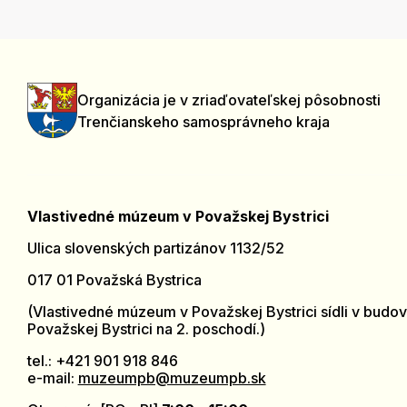
Organizácia je v zriaďovateľskej pôsobnosti
Trenčianskeho samosprávneho kraja
Vlastivedné múzeum v Považskej Bystrici
Ulica slovenských partizánov 1132/52
017 01 Považská Bystrica
(Vlastivedné múzeum v Považskej Bystrici sídli v budov
Považskej Bystrici na 2. poschodí.)
tel.: +421 901 918 846
e-mail:
muzeumpb@muzeumpb.sk