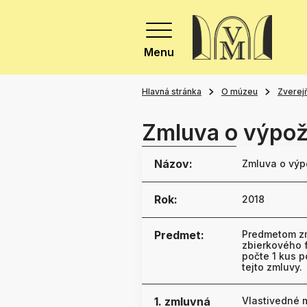
Menu
Hlavná stránka
O múzeu
Zverej
Zmluva o výpož
Názov:
Zmluva o výp
Rok:
2018
Predmet:
Predmetom zm
zbierkového 
počte 1 kus p
tejto zmluvy.
1. zmluvná
Vlastivedné m