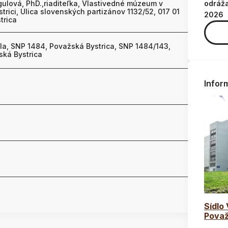
ulová, PhD.,riaditeľka, Vlastivedné múzeum v
odráž
trici, Ulica slovenských partizánov 1132/52, 017 01
2026
trica
la, SNP 1484, Považská Bystrica, SNP 1484/143,
ská Bystrica
Infor
Sídlo
Považ