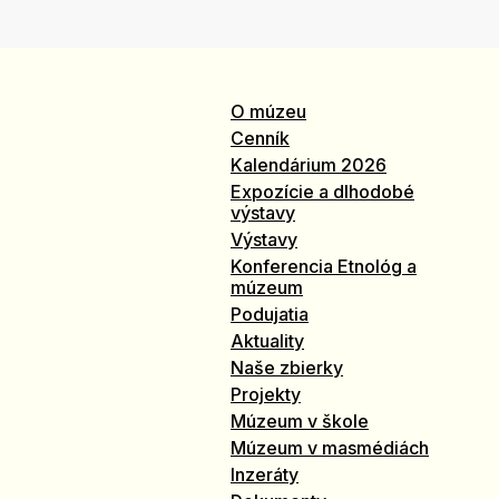
O múzeu
Cenník
Kalendárium 2026
Expozície a dlhodobé
výstavy
Výstavy
Konferencia Etnológ a
múzeum
Podujatia
Aktuality
Naše zbierky
Projekty
Múzeum v škole
Múzeum v masmédiách
Inzeráty