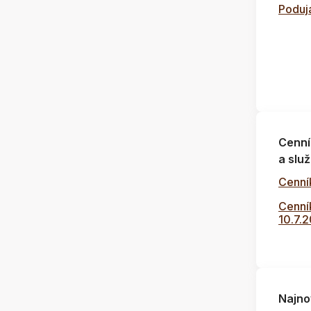
Poduja
Cenní
a služ
Cenní
Cenník
10.7.
Najno