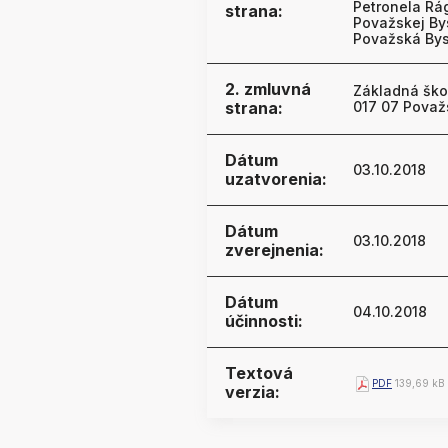
Petronela Rág
strana:
Považskej Bys
Považská Bys
2. zmluvná
Základná ško
strana:
017 07 Považ
Dátum
03.10.2018
uzatvorenia:
Dátum
03.10.2018
zverejnenia:
Dátum
04.10.2018
účinnosti:
Textová
PDF
139,69 kB
verzia: