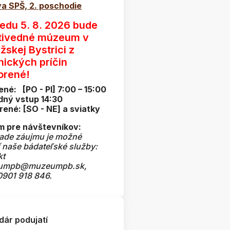
a SPŠ, 2. poschodie
redu 5. 8. 2026 bude
tivedné múzeum v
žskej Bystrici z
nických príčin
orené!
ené: [PO - PI] 7:00 – 15:00
dný vstup 14:30
rené: [SO - NE] a sviatky
 pre návštevníkov:
pade záujmu je možné
ť naše bádateľské služby:
kt
umpb@muzeumpb.sk,
 0901 918 846.
dár podujatí