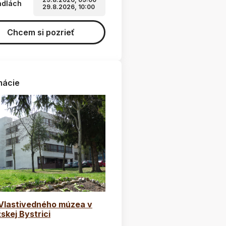
adlách
29.8.2026, 10:00
Chcem si pozrieť
mácie
 Vlastivedného múzea v
skej Bystrici