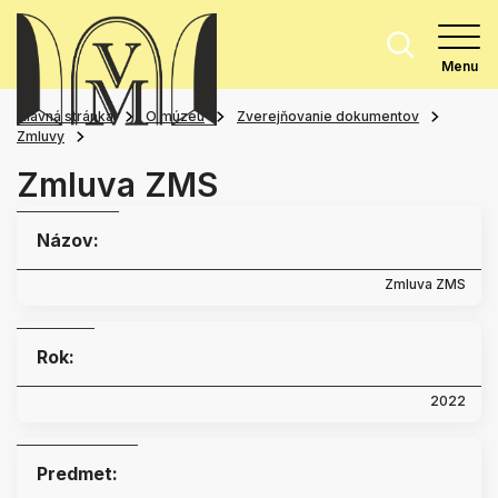
Menu
Hlavná stránka
O múzeu
Zverejňovanie dokumentov
Zmluvy
Zmluva ZMS
Názov:
Zmluva ZMS
Rok:
2022
Predmet: