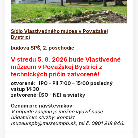
Sídlo Vlastivedného múzea v Považskej
Bystrici
budova SPŠ, 2. poschodie
V stredu 5. 8. 2026 bude Vlastivedné
múzeum v Považskej Bystrici z
technických príčin zatvorené!
otvorené: [PO - PI] 7:00 – 15:00 posledný
vstup 14:30
zatvorené: [SO - NE] a sviatky
Oznam pre návštevníkov:
V prípade záujmu je možné využiť naše
bádateľské služby: kontakt
muzeumpb@muzeumpb.sk, tel.č. 0901 918 846.