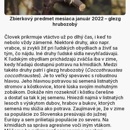
Zbierkový predmet mesiaca január 2022 – glezg
hrubozobý
Človek prikrmuje vtáctvo už po dlhý čas, i keď to
nebolo vždy zámerné. Niektoré druhy, ako napr.
vrabce, si zvykli žiť pri ľudských obydliach a živiť sa
tým, čo nájdu. Iné druhy ľudské sídla nevyhľadávajú.
K ľudským obydliam prichádzajú zväčša iba v zime,
kedy hľadajú dostupnú potravu na kŕmidlách. Medzi
takéto druhy patrí i glezg hrubozobý (
Coccothraustes
coccothraustes
). Je to veľký spevavec s robustnou
hlavou. Jeho hlavnou potravou sú semená listnatých
stromov a kôstkovice, ktoré lúska svojím mohutným
zobákom. Dokáže ním rozseknúť i kôstku čerešne
a dostať sa tak k jej semenu. Hniezdi najmä v listnatých
lesoch s výskytom dubov, hrabov a bukov, ktorých
semená mu slúžia ako potrava. Zaujímavé je, že v zime
sa populácie zo Slovenska presúvajú do južnej
Európy a sem prilietajú populácie zo severu. Na
kŕmidlách sa správa agresívne voči iným vtákom.