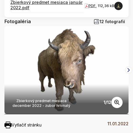
Zbierkový predmet mesiaca január
PDF
, 112,36 kB
2022.pdf
Fotogaléria
12 fotografií
Zbierkový predmet mesiaca
1
/
12
december 2022 - zubor hrivnatý
11.01.2022
Vytlačiť stránku