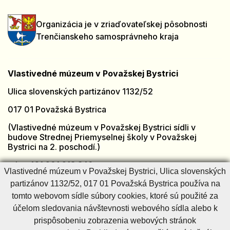
Organizácia je v zriaďovateľskej pôsobnosti
Trenčianskeho samosprávneho kraja
Vlastivedné múzeum v Považskej Bystrici
Ulica slovenských partizánov 1132/52
017 01 Považská Bystrica
(Vlastivedné múzeum v Považskej Bystrici sídli v
budove Strednej Priemyselnej školy v Považskej
Bystrici na 2. poschodí.)
tel.: +421 901 918 846
Vlastivedné múzeum v Považskej Bystrici, Ulica slovenských
e-mail:
muzeumpb@muzeumpb.sk
partizánov 1132/52, 017 01 Považská Bystrica používa na
Otvorené: [PO - PI]
7:00 – 15:00
tomto webovom sídle súbory cookies, ktoré sú použité za
Zatvorené: [SO - NE] a sviatky
účelom sledovania návštevnosti webového sídla alebo k
prispôsobeniu zobrazenia webových stránok