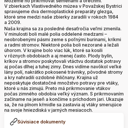
Môžeme ho prikrmovať semenami a orechmi.
V zbierkach Vlastivedného múzea v Považskej Bystrici
spravujeme dva dermoplastické preparáty glezga,
ktoré sme medzi naše zbierky zaradili v rokoch 1984
a 2009.
Naša krajina sa za posledné desaťročia veľmi zmenila.
V minulosti boli malé polia oddelené medzami –
neobrobenými pásmi zeme s poľnými burinami, kríkmi
a radmi stromov. Niektoré polia boli nezorané a ležali
úhorom. V krajine bolo viac lúk, ktoré sa kosili
v rôznych obdobiach a aj menej často. Plody bylín,
kríkov a stromov poskytovali vtáctvu dostatok potravy
aj počas dlhej a tuhej zimy. Dnes vidíme navôkol veľké
lány polí, nakrátko pokosené trávniky, pôvodné stromy
a kry nahradili ozdobné ihličnany. Krajina už
neposkytuje dostatočné množstvo potravy pre vtáky,
ktoré u nás zimujú. Preto má prikrmovanie vtákov
počas zimného obdobia veľký význam. S prikrmovaním
začíname na jeseň a končíme s príchodom jari. Ukazuje
sa, že na plnom kŕmidle sa zastavia aj vtáky smerujúce
na svoje hniezdiská v jarných mesiacoch.
Súvisiace dokumenty