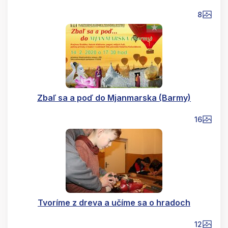
8
Zbaľ sa a poď do Mjanmarska (Barmy)
16
Tvoríme z dreva a učíme sa o hradoch
12