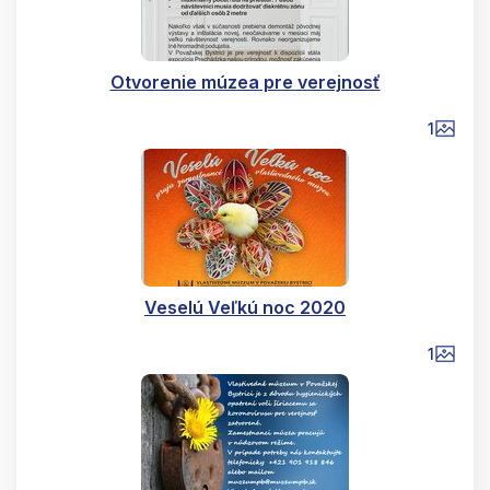
Otvorenie múzea pre verejnosť
1
Veselú Veľkú noc 2020
1