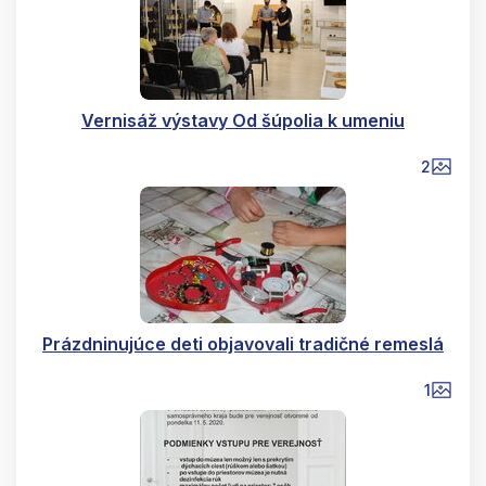
Vernisáž výstavy Od šúpolia k umeniu
2
Prázdninujúce deti objavovali tradičné remeslá
1