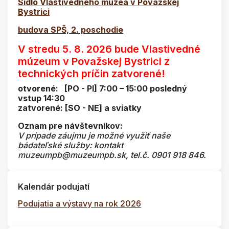
Sídlo Vlastivedného múzea v Považskej
Bystrici
budova SPŠ, 2. poschodie
V stredu 5. 8. 2026 bude Vlastivedné
múzeum v Považskej Bystrici z
technických príčin zatvorené!
otvorené: [PO - PI] 7:00 – 15:00 posledný
vstup 14:30
zatvorené: [SO - NE] a sviatky
Oznam pre návštevníkov:
V prípade záujmu je možné využiť naše
bádateľské služby: kontakt
muzeumpb@muzeumpb.sk, tel.č. 0901 918 846.
Kalendár podujatí
Podujatia a výstavy na rok 2026