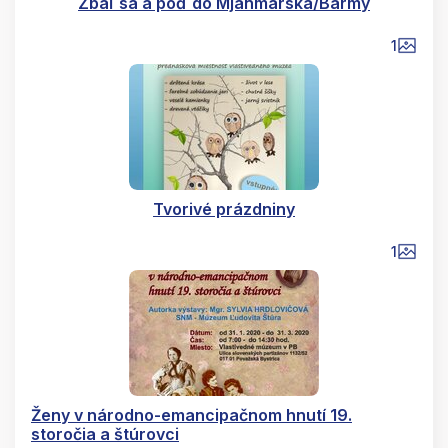
Zbaľ sa a poď do Mjanmarska/Barmy
1
Tvorivé prázdniny
1
Ženy v národno-emancipačnom hnutí 19.
storočia a štúrovci