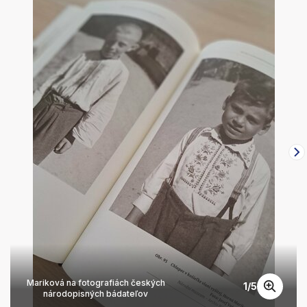
Mariková na fotografiách českých
1
/
5
národopisných bádateľov