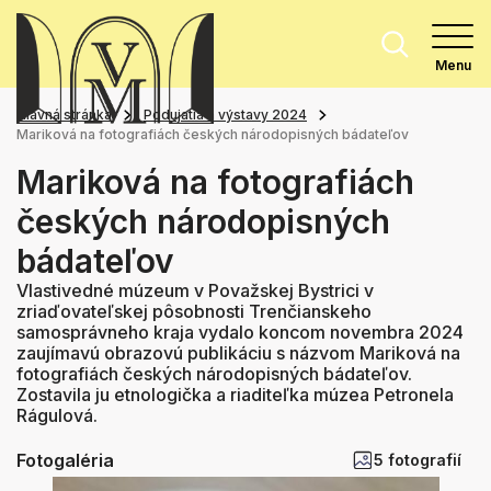
Menu
Hlavná stránka
Podujatia a výstavy 2024
Mariková na fotografiách českých národopisných bádateľov
Mariková na fotografiách
českých národopisných
bádateľov
Vlastivedné múzeum v Považskej Bystrici v
zriaďovateľskej pôsobnosti Trenčianskeho
samosprávneho kraja vydalo koncom novembra 2024
zaujímavú obrazovú publikáciu s názvom Mariková na
fotografiách českých národopisných bádateľov.
Zostavila ju etnologička a riaditeľka múzea Petronela
Rágulová.
Fotogaléria
5 fotografií