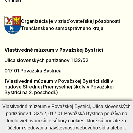
Kontakt
Organizácia je v zriaďovateľskej pôsobnosti
Trenčianskeho samosprávneho kraja
Vlastivedné múzeum v Považskej Bystrici
Ulica slovenských partizánov 1132/52
017 01 Považská Bystrica
(Vlastivedné múzeum v Považskej Bystrici sídli v
budove Strednej Priemyselnej školy v Považskej
Bystrici na 2. poschodí.)
tel.: +421 901 918 846
Vlastivedné múzeum v Považskej Bystrici, Ulica slovenských
e-mail:
muzeumpb@muzeumpb.sk
partizánov 1132/52, 017 01 Považská Bystrica používa na
Otvorené: [PO - PI]
7:00 – 15:00
tomto webovom sídle súbory cookies, ktoré sú použité za
Zatvorené: [SO - NE] a sviatky
účelom sledovania návštevnosti webového sídla alebo k