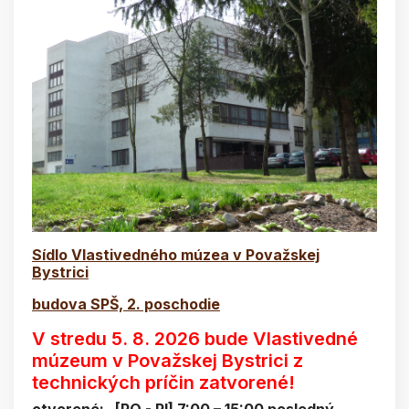
Sídlo Vlastivedného múzea v Považskej
Bystrici
budova SPŠ, 2. poschodie
V stredu 5. 8. 2026 bude Vlastivedné
múzeum v Považskej Bystrici z
technických príčin zatvorené!
otvorené: [PO - PI] 7:00 – 15:00 posledný