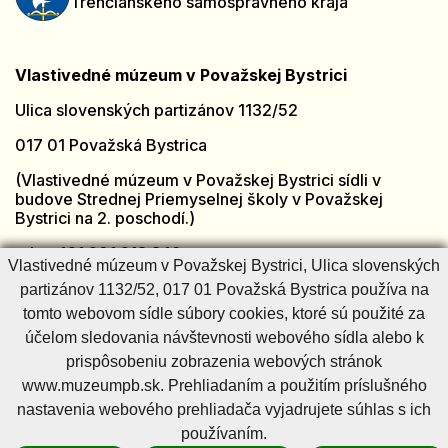
Trenčianskeho samosprávneho kraja
Vlastivedné múzeum v Považskej Bystrici
Ulica slovenských partizánov 1132/52
017 01 Považská Bystrica
(Vlastivedné múzeum v Považskej Bystrici sídli v
budove Strednej Priemyselnej školy v Považskej
Bystrici na 2. poschodí.)
tel.: +421 901 918 846
Vlastivedné múzeum v Považskej Bystrici, Ulica slovenských
e-mail:
muzeumpb@muzeumpb.sk
partizánov 1132/52, 017 01 Považská Bystrica používa na
Otvorené: [PO - PI]
7:00 – 15:00
tomto webovom sídle súbory cookies, ktoré sú použité za
Zatvorené: [SO - NE] a sviatky
účelom sledovania návštevnosti webového sídla alebo k
prispôsobeniu zobrazenia webových stránok
www.muzeumpb.sk. Prehliadaním a použitím príslušného
Cookies nastavenie
Cookies - viac informácií
Vyhlásenie o prístupnosti
nastavenia webového prehliadača vyjadrujete súhlas s ich
Technický prevádzkovateľ
Správca obsahu
používaním.