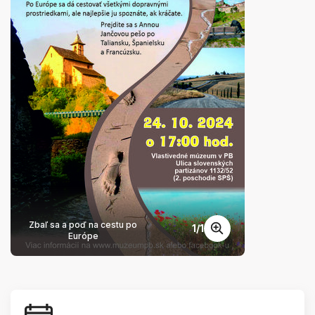
Zbaľ sa a poď na cestu po
1
/
1
Európe