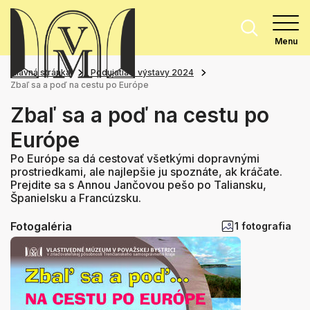
Menu
Hlavná stránka
Podujatia a výstavy 2024
Zbaľ sa a poď na cestu po Európe
Zbaľ sa a poď na cestu po
Európe
Po Európe sa dá cestovať všetkými dopravnými
prostriedkami, ale najlepšie ju spoznáte, ak kráčate.
Prejdite sa s Annou Jančovou pešo po Taliansku,
Španielsku a Francúzsku.
Fotogaléria
1 fotografia