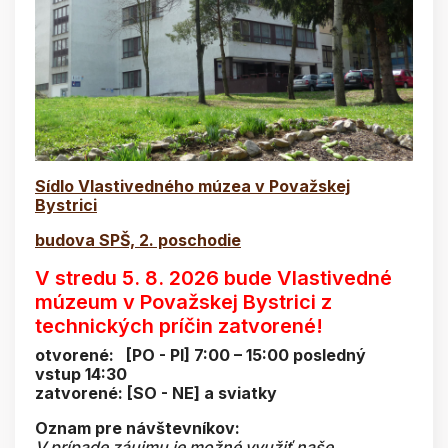
Sídlo Vlastivedného múzea v Považskej
Bystrici
budova SPŠ, 2. poschodie
V stredu 5. 8. 2026 bude Vlastivedné
múzeum v Považskej Bystrici z
technických príčin zatvorené!
otvorené: [PO - PI] 7:00 – 15:00 posledný
vstup 14:30
zatvorené: [SO - NE] a sviatky
Oznam pre návštevníkov:
V prípade záujmu je možné využiť naše