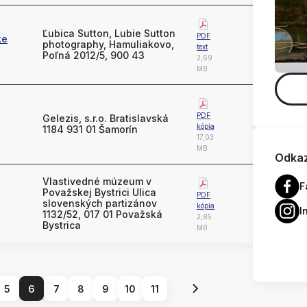
Ľubica Sutton, Lubie Sutton
PDF
ke
photography, Hamuliakovo,
text
Poľná 2012/5, 900 43
2,69
MB
PDF
Gelezis, s.r.o. Bratislavská
kópia
1184 931 01 Šamorín
17,03
MB
Odkaz
Vlastivedné múzeum v
F
Považskej Bystrici Ulica
PDF
slovenských partizánov
kópia
I
1132/52, 017 01 Považská
2,85
Bystrica
MB
5
6
7
8
9
10
11