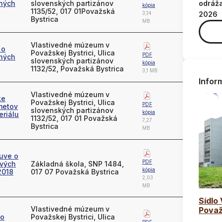
jných
slovenských partizánov
odráž
kópia
1135/52, 017 01Považská
3,14
2026
Bystrica
MB
Vlastivedné múzeum v
 o
Považskej Bystrici, Ulica
PDF
jných
slovenských partizánov
kópia
1132/52, Považská Bystrica
3,1 MB
Infor
Vlastivedné múzeum v
ke
Považskej Bystrici, Ulica
PDF
metov
slovenských partizánov
kópia
riálu
1132/52, 017 01 Považská
7,27
Bystrica
MB
luve o
PDF
ových
Základná škola, SNP 1484,
kópia
2018
017 07 Považská Bystrica
2,03
MB
Sídlo
Vlastivedné múzeum v
Považ
 o
Považskej Bystrici, Ulica