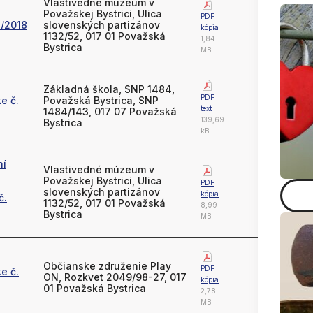
Vlastivedné múzeum v
Považskej Bystrici, Ulica
PDF
1/2018
slovenských partizánov
kópia
1132/52, 017 01 Považská
1,84
Bystrica
MB
Základná škola, SNP 1484,
PDF
e č.
Považská Bystrica, SNP
text
1484/143, 017 07 Považská
139,69
Bystrica
kB
ní
Vlastivedné múzeum v
Považskej Bystrici, Ulica
PDF
slovenských partizánov
kópia
č.
1132/52, 017 01 Považská
8,99
Bystrica
MB
Občianske združenie Play
PDF
e č.
ON, Rozkvet 2049/98-27, 017
kópia
01 Považská Bystrica
2,78
MB