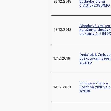
28.12.2018
dodávke plynu
č.5101572386/MO
Čiastková zmluva
28.12.2018
združenej dodávk
elektriny č. 7649/
Dodatok k Zmluve
17.12.2018
poskytovaní vere
služieb
Zmluva o dielo a
14.12.2018
licenčná zmluva č
1/2018