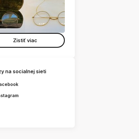
Zistiť viac
y na socialnej sieti
acebook
nstagram