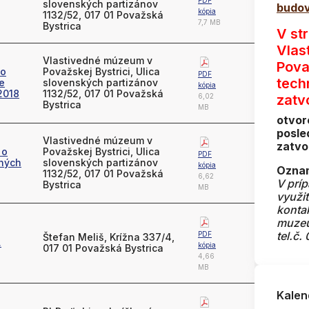
PDF
slovenských partizánov
budov
kópia
1132/52, 017 01 Považská
7,7 MB
Bystrica
V st
Vlas
Vlastivedné múzeum v
Pova
 o
Považskej Bystrici, Ulica
PDF
tech
e
slovenských partizánov
kópia
2018
1132/52, 017 01 Považská
6,02
zatv
Bystrica
MB
otvor
posle
Vlastivedné múzeum v
zatvo
 o
Považskej Bystrici, Ulica
PDF
jných
slovenských partizánov
kópia
Oznam
1132/52, 017 01 Považská
6,62
V prí
Bystrica
MB
využi
konta
muze
tel.č.
PDF
Štefan Meliš, Krížna 337/4,
.
kópia
017 01 Považská Bystrica
4,66
MB
Kalen