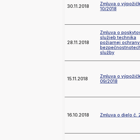
Zmluva o výpožičk
30.11.2018
10/2018
Zmluva o poskyto
služieb technika
28.11.2018
požiarnej ochrany
bezpečnostnotech
služby
Zmluva o výpožičk
15.11.2018
09/2018
16.10.2018
Zmluva o dielo č. 