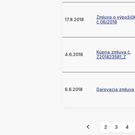
Zmluva o výpožič
17.8.2018
č.06/2018
Kúpna zmluva č.
4.6.2018
Z201823581_Z
6.6.2018
Darovacia zmluva
2
3
4