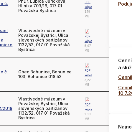
PhDr. Ľubica Juríčková,
PDF
e č.
Poduja
Hliníky 703/16, 017 01
kópia
Považská Bystrica
3,19
MB
vaní
Vlastivedné múzeum v
Považskej Bystrici, Ulica
PDF
 a
slovenských partizánov
kópia
nickej
1132/52, 017 01 Považská
5,97
Bystrica
MB
Cenní
a služ
PDF
e č.
Obec Bohunice, Bohunice
kópia
103, Bohunice 018 52
Cenní
3,22
MB
Cenník
10.7.
Vlastivedné múzeum v
Považskej Bystrici, Ulica
PDF
2/2018
slovenských partizánov
kópia
1132/52, 017 01 Považská
1,89
Bystrica
MB
Najno