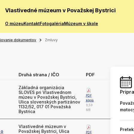
Vlastivedné múzeum v Považskej Bystrici
O múzeu
Kontakt
Fotogaléria
Múzeum v škole
ňovanie dokumentov
Zmluvy
Druhá strana / IČO
PDF
Základná organizácia
Pripr
SLOVES pri Vlastivednom
PDF
múzeu v Považskej Bystrici,
kópia
Ulica slovenských partizánov
Považs
9,59
1132/52, 017 01 Považská
motoc
MB
Bystrica
Vlastivedné múzeum v
Pretek
 o
Považskej Bystrici, Ulica
PDF