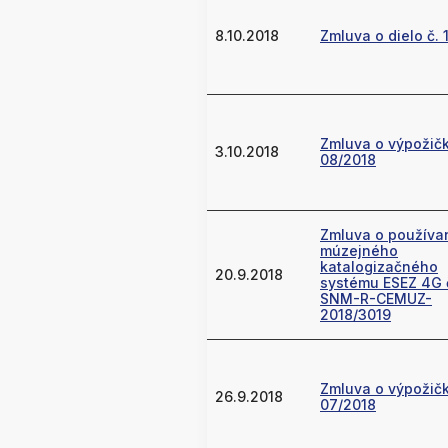
8.10.2018
Zmluva o dielo č. 
Zmluva o výpožičk
3.10.2018
08/2018
Zmluva o používa
múzejného
katalogizačného
20.9.2018
systému ESEZ 4G 
SNM-R-CEMUZ-
2018/3019
Zmluva o výpožičk
26.9.2018
07/2018