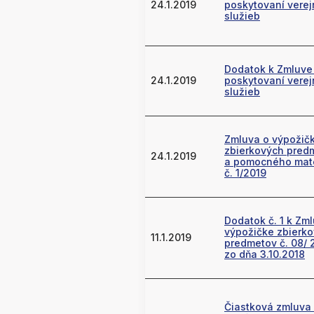
24.1.2019
poskytovaní vere
služieb
Dodatok k Zmluve
24.1.2019
poskytovaní vere
služieb
Zmluva o výpožič
zbierkových pred
24.1.2019
a pomocného mate
č. 1/2019
Dodatok č. 1 k Zm
výpožičke zbierk
11.1.2019
predmetov č. 08/ 
zo dňa 3.10.2018
Čiastková zmluva