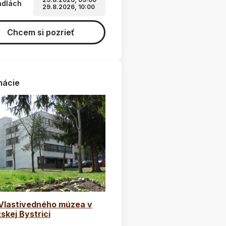
adlách
29.8.2026, 10:00
Chcem si pozrieť
mácie
 Vlastivedného múzea v
skej Bystrici