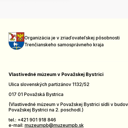
Organizácia je v zriaďovateľskej pôsobnosti
Trenčianskeho samosprávneho kraja
Vlastivedné múzeum v Považskej Bystrici
Ulica slovenských partizánov 1132/52
017 01 Považská Bystrica
(Vlastivedné múzeum v Považskej Bystrici sídli v budov
Považskej Bystrici na 2. poschodí.)
tel.: +421 901 918 846
e-mail:
muzeumpb@muzeumpb.sk