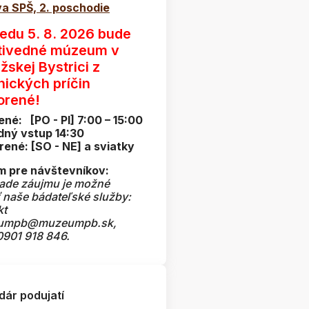
a SPŠ, 2. poschodie
redu 5. 8. 2026 bude
tivedné múzeum v
žskej Bystrici z
nických príčin
orené!
ené: [PO - PI] 7:00 – 15:00
dný vstup 14:30
rené: [SO - NE] a sviatky
 pre návštevníkov:
pade záujmu je možné
ť naše bádateľské služby:
kt
umpb@muzeumpb.sk,
 0901 918 846.
dár podujatí