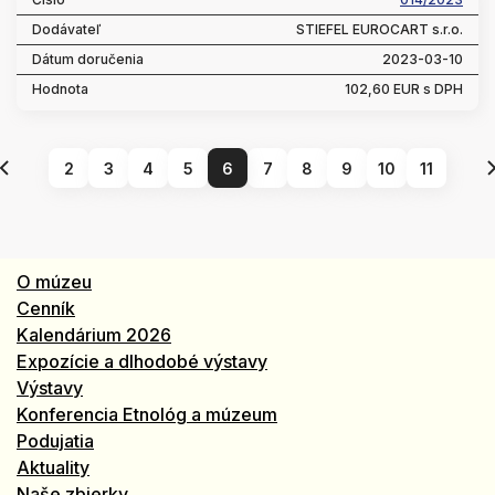
STIEFEL EUROCART s.r.o.
2023-03-10
102,60 EUR s DPH
2
3
4
5
6
7
8
9
10
11
O múzeu
Cenník
Kalendárium 2026
Expozície a dlhodobé výstavy
Výstavy
Konferencia Etnológ a múzeum
Podujatia
Aktuality
Naše zbierky