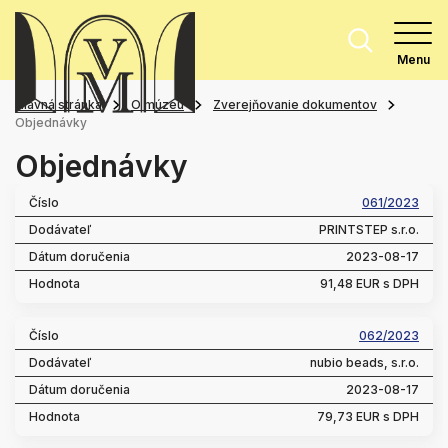
Menu
Hlavná stránka
O múzeu
Zverejňovanie dokumentov
Objednávky
Objednávky
061/2023
PRINTSTEP s.r.o.
2023-08-17
91,48 EUR s DPH
062/2023
nubio beads, s.r.o.
2023-08-17
79,73 EUR s DPH